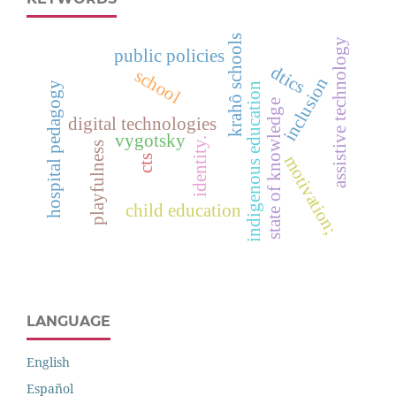
krahô schools
assistive technology
public policies
dtics
school
inclusion
hospital pedagogy
indigenous education
state of knowledge
digital technologies
vygotsky
identity.
playfulness
motivation;
cts
child education
LANGUAGE
English
Español