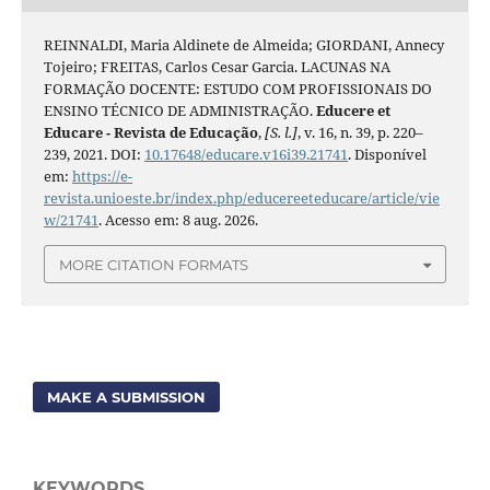
REINNALDI, Maria Aldinete de Almeida; GIORDANI, Annecy
Tojeiro; FREITAS, Carlos Cesar Garcia. LACUNAS NA
FORMAÇÃO DOCENTE: ESTUDO COM PROFISSIONAIS DO
ENSINO TÉCNICO DE ADMINISTRAÇÃO.
Educere et
Educare - Revista de Educação
,
[S. l.]
, v. 16, n. 39, p. 220–
239, 2021. DOI:
10.17648/educare.v16i39.21741
. Disponível
em:
https://e-
revista.unioeste.br/index.php/educereeteducare/article/vie
w/21741
. Acesso em: 8 aug. 2026.
MORE CITATION FORMATS
MAKE A SUBMISSION
KEYWORDS