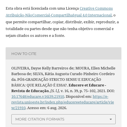
Esta obra está licenciada com uma Licença
Creative Commons
Atribuição-NãoComercial-CompartilhaIgual 4.0 Internacional
, o
que permite compartilhar, copiar, distribuir, exibir, reproduzir, a
totalidade ou partes desde que não tenha objetivo comercial e
sejam citados os autores e a fonte.
HOW TO CITE
OLIVEIRA, Dayse Kelly Barreiros de; MOURA, Ellen Michelle
Barbosa de; SILVA, Kátia Augusta Curado Pinheiro Cordeiro
da. PÓS-GRADUAÇÃO STRICTO SENSU E EDUCAÇÃO
BÁSICA: QUE RELAÇÃO É ESSA?.
Educere et Educare -
Revista de Educação
,
[S. l.]
, v. 16, n. 39, p. 75–102, 2021. DOI:
10.17648/educare.v16i39.21910
. Disponível em:
https://e-
revista.unioeste.br/index.php/educereeteducare/article/vie
w/21910
. Acesso em: 6 aug. 2026.
MORE CITATION FORMATS