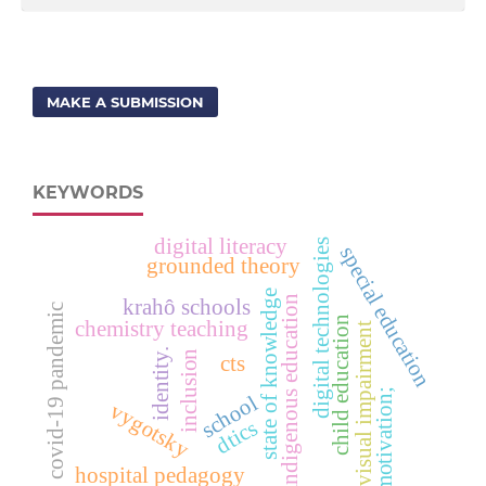
MAKE A SUBMISSION
KEYWORDS
digital literacy
digital technologies
special education
grounded theory
state of knowledge
indigenous education
krahô schools
covid-19 pandemic
child education
chemistry teaching
visual impairment
identity.
inclusion
cts
motivation;
school
vygotsky
dtics
hospital pedagogy