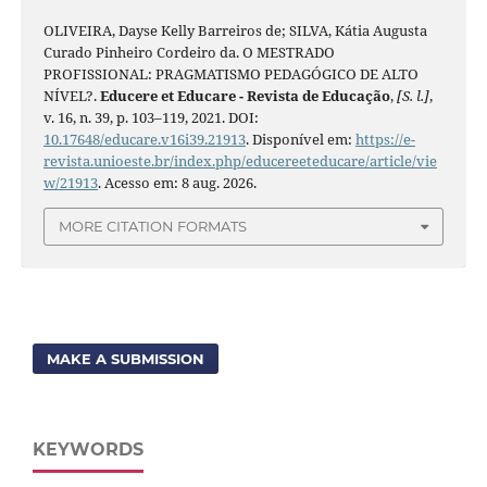
OLIVEIRA, Dayse Kelly Barreiros de; SILVA, Kátia Augusta
Curado Pinheiro Cordeiro da. O MESTRADO
PROFISSIONAL: PRAGMATISMO PEDAGÓGICO DE ALTO
NÍVEL?.
Educere et Educare - Revista de Educação
,
[S. l.]
,
v. 16, n. 39, p. 103–119, 2021. DOI:
10.17648/educare.v16i39.21913
. Disponível em:
https://e-
revista.unioeste.br/index.php/educereeteducare/article/vie
w/21913
. Acesso em: 8 aug. 2026.
MORE CITATION FORMATS
MAKE A SUBMISSION
KEYWORDS