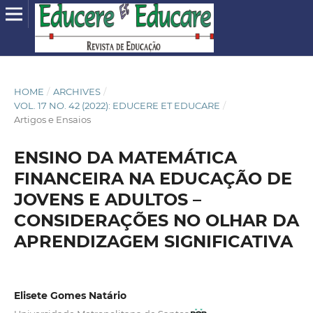
HOME
/
ARCHIVES
/
VOL. 17 NO. 42 (2022): EDUCERE ET EDUCARE
/
Artigos e Ensaios
ENSINO DA MATEMÁTICA
FINANCEIRA NA EDUCAÇÃO DE
JOVENS E ADULTOS –
CONSIDERAÇÕES NO OLHAR DA
APRENDIZAGEM SIGNIFICATIVA
Elisete Gomes Natário