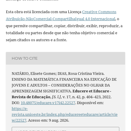
Esta obra está licenciada com uma Licença
Creative Commons
Atribuição-NãoComercial-CompartilhaIgual 4.0 Internacional
, o
que permite compartilhar, copiar, distribuir, exibir, reproduzir, a
totalidade ou partes desde que não tenha objetivo comercial e
sejam citados os autores e a fonte.
HOW TO CITE
NATÁRIO, Elisete Gomes; DIAS, Rosa Cristina Vieira.
ENSINO DA MATEMÁTICA FINANCEIRA NA EDUCAÇÃO DE
JOVENS E ADULTOS – CONSIDERAÇÕES NO OLHAR DA
APRENDIZAGEM SIGNIFICATIVA.
Educere et Educare -
Revista de Educação
,
[S. l.]
, v. 17, n. 42, p. 404–423, 2022.
DOI:
10.48075/educare.v17i42.22527
. Disponível em:
https://e-
revista.unioeste.br/index.php/educereeteducare/article/vie
w/22527
. Acesso em: 9 aug. 2026.