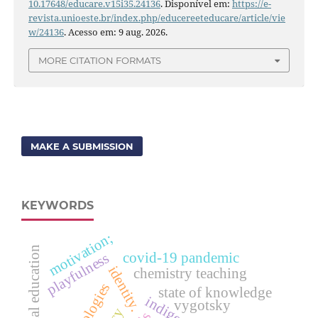
10.17648/educare.v15i35.24136
. Disponível em:
https://e-
revista.unioeste.br/index.php/educereeteducare/article/vie
w/24136
. Acesso em: 9 aug. 2026.
MORE CITATION FORMATS
MAKE A SUBMISSION
KEYWORDS
motivation;
special education
covid-19 pandemic
playfulness
identity.
chemistry teaching
state of knowledge
vygotsky