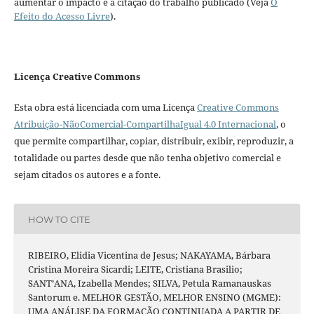
aumentar o impacto e a citação do trabalho publicado (Veja
O
Efeito do Acesso Livre
).
Licença Creative Commons
Esta obra está licenciada com uma Licença
Creative Commons
Atribuição-NãoComercial-CompartilhaIgual 4.0 Internacional
, o
que permite compartilhar, copiar, distribuir, exibir, reproduzir, a
totalidade ou partes desde que não tenha objetivo comercial e
sejam citados os autores e a fonte.
HOW TO CITE
RIBEIRO, Elidia Vicentina de Jesus; NAKAYAMA, Bárbara
Cristina Moreira Sicardi; LEITE, Cristiana Brasilio;
SANT’ANA, Izabella Mendes; SILVA, Petula Ramanauskas
Santorum e. MELHOR GESTÃO, MELHOR ENSINO (MGME):
UMA ANÁLISE DA FORMAÇÃO CONTINUADA A PARTIR DE