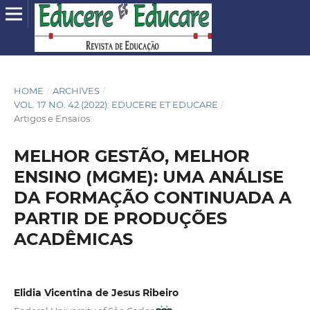
HOME
/
ARCHIVES
/
VOL. 17 NO. 42 (2022): EDUCERE ET EDUCARE
/
Artigos e Ensaios
MELHOR GESTÃO, MELHOR
ENSINO (MGME): UMA ANÁLISE
DA FORMAÇÃO CONTINUADA A
PARTIR DE PRODUÇÕES
ACADÊMICAS
Elidia Vicentina de Jesus Ribeiro