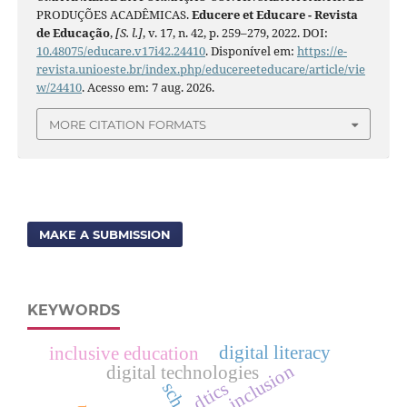
PRODUÇÕES ACADÊMICAS.
Educere et Educare - Revista
de Educação
,
[S. l.]
, v. 17, n. 42, p. 259–279, 2022. DOI:
10.48075/educare.v17i42.24410
. Disponível em:
https://e-
revista.unioeste.br/index.php/educereeteducare/article/vie
w/24410
. Acesso em: 7 aug. 2026.
MORE CITATION FORMATS
MAKE A SUBMISSION
KEYWORDS
digital literacy
inclusive education
inclusion
digital technologies
dtics
school