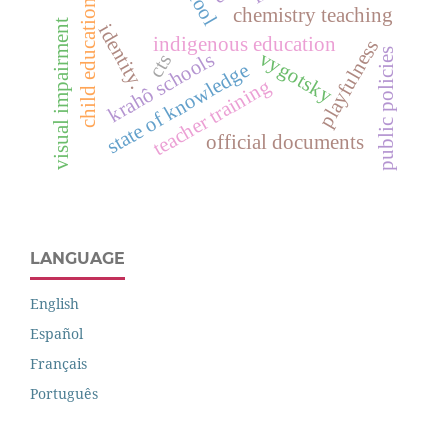
child education
chemistry teaching
visual impairment
identity.
indigenous education
playfulness
public policies
vygotsky
krahô schools
cts
state of knowledge
teacher training
official documents
LANGUAGE
English
Español
Français
Português