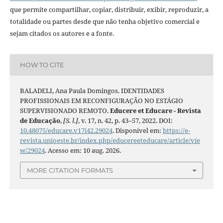
que permite compartilhar, copiar, distribuir, exibir, reproduzir, a
totalidade ou partes desde que não tenha objetivo comercial e
sejam citados os autores e a fonte.
HOW TO CITE
BALADELI, Ana Paula Domingos. IDENTIDADES
PROFISSIONAIS EM RECONFIGURAÇÃO NO ESTÁGIO
SUPERVISIONADO REMOTO.
Educere et Educare - Revista
de Educação
,
[S. l.]
, v. 17, n. 42, p. 43–57, 2022. DOI:
10.48075/educare.v17i42.29024
. Disponível em:
https://e-
revista.unioeste.br/index.php/educereeteducare/article/vie
w/29024
. Acesso em: 10 aug. 2026.
MORE CITATION FORMATS