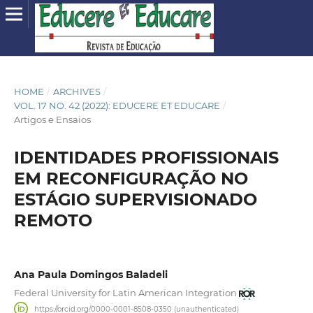
HOME
/
ARCHIVES
/
VOL. 17 NO. 42 (2022): EDUCERE ET EDUCARE
/
Artigos e Ensaios
IDENTIDADES PROFISSIONAIS
EM RECONFIGURAÇÃO NO
ESTÁGIO SUPERVISIONADO
REMOTO
Ana Paula Domingos Baladeli
Federal University for Latin American Integration
https://orcid.org/0000-0001-8508-0350 (unauthenticated)