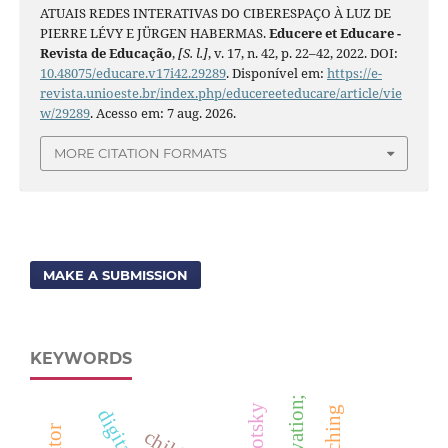
ATUAIS REDES INTERATIVAS DO CIBERESPAÇO À LUZ DE
PIERRE LÉVY E JÜRGEN HABERMAS.
Educere et Educare -
Revista de Educação
,
[S. l.]
, v. 17, n. 42, p. 22–42, 2022. DOI:
10.48075/educare.v17i42.29289
. Disponível em:
https://e-
revista.unioeste.br/index.php/educereeteducare/article/vie
w/29289
. Acesso em: 7 aug. 2026.
MORE CITATION FORMATS
MAKE A SUBMISSION
KEYWORDS
motivation;
vygotsky