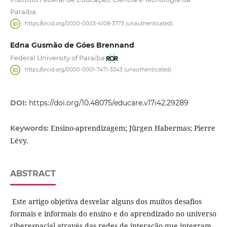
Paraíba
https://orcid.org/0000-0003-4108-3773 (unauthenticated)
Edna Gusmão de Góes Brennand
Federal University of Paraíba
https://orcid.org/0000-0001-7471-3343 (unauthenticated)
DOI:
https://doi.org/10.48075/educare.v17i42.29289
Ensino-aprendizagem; Jürgen Habermas; Pierre
Keywords:
Lévy.
ABSTRACT
Este artigo objetiva desvelar alguns dos muitos desafios
formais e informais do ensino e do aprendizado no universo
ciberespacial através das redes de interação que integram