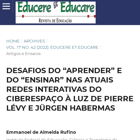
HOME
/
ARCHIVES
/
VOL. 17 NO. 42 (2022): EDUCERE ET EDUCARE
/
Artigos e Ensaios
DESAFIOS DO “APRENDER” E
DO “ENSINAR” NAS ATUAIS
REDES INTERATIVAS DO
CIBERESPAÇO À LUZ DE PIERRE
LÉVY E JÜRGEN HABERMAS
Emmanoel de Almeida Rufino
Instituto Federal de Educação, Ciência e Tecnologia da