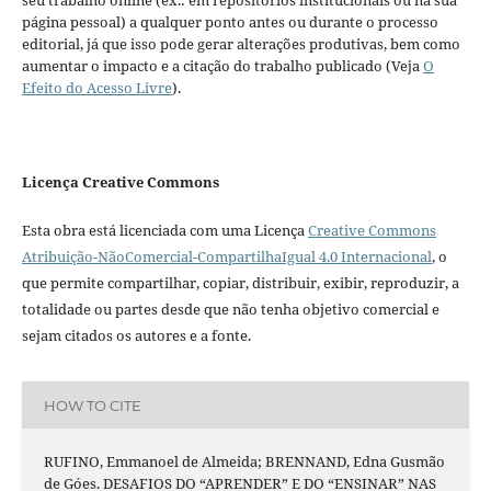
seu trabalho online (ex.: em repositórios institucionais ou na sua
página pessoal) a qualquer ponto antes ou durante o processo
editorial, já que isso pode gerar alterações produtivas, bem como
aumentar o impacto e a citação do trabalho publicado (Veja
O
Efeito do Acesso Livre
).
Licença Creative Commons
Esta obra está licenciada com uma Licença
Creative Commons
Atribuição-NãoComercial-CompartilhaIgual 4.0 Internacional
, o
que permite compartilhar, copiar, distribuir, exibir, reproduzir, a
totalidade ou partes desde que não tenha objetivo comercial e
sejam citados os autores e a fonte.
HOW TO CITE
RUFINO, Emmanoel de Almeida; BRENNAND, Edna Gusmão
de Góes. DESAFIOS DO “APRENDER” E DO “ENSINAR” NAS