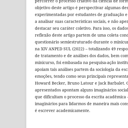
percorrer o processo criativo da ciência de form
objetivo deste artigo é perspectivar algumas de
experimentadas por estudantes de graduação e
a analisar suas características sociais, e não ap
destacar seu caráter coletivo. Para isso, os dados
reflexão deste artigo partem de uma coleta co
questionário semiestruturado durante o minicur
na XIV ANPED SUL (2022) – totalizando 49 resp
de tratamento e de análises dos dados, bem co
minicurso, foi embasada na pesquisa-ação institu
apoiam tais análises partem da sociologia da escr
emoções, tendo como seus principais representa
Howard Becker, Bruno Latour e Jack Barbalet. O
apresentados apontam alguns imaginários soci
que dificultam o processo da escrita acadêmica –
imaginários para lidarmos de maneira mais cons
é escrever academicamente.