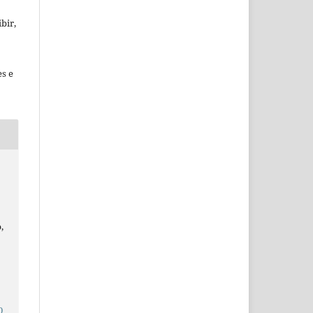
bir,
es e
o
,
0