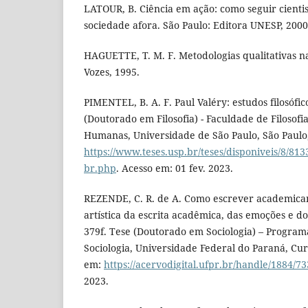
LATOUR, B. Ciência em ação: como seguir cienti
sociedade afora. São Paulo: Editora UNESP, 2000
HAGUETTE, T. M. F. Metodologias qualitativas na 
Vozes, 1995.
PIMENTEL, B. A. F. Paul Valéry: estudos filosófico
(Doutorado em Filosofia) - Faculdade de Filosofia
Humanas, Universidade de São Paulo, São Paulo,
https://www.teses.usp.br/teses/disponiveis/8/81
br.php
. Acesso em: 01 fev. 2023.
REZENDE, C. R. de A. Como escrever academica
artística da escrita acadêmica, das emoções e do
379f. Tese (Doutorado em Sociologia) – Progra
Sociologia, Universidade Federal do Paraná, Curi
em:
https://acervodigital.ufpr.br/handle/1884/7
2023.