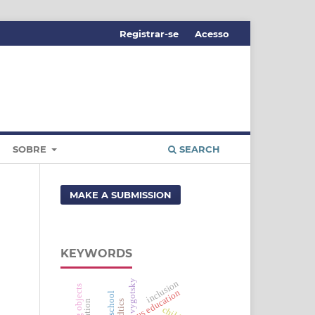
Registrar-se
Acesso
SOBRE
SEARCH
MAKE A SUBMISSION
KEYWORDS
vygotsky
inclusion
learning objects
indigenous education
school
dtics