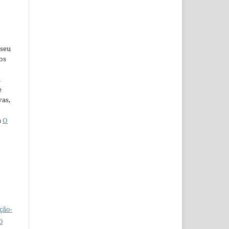
 seu
os
u
e
vas,
a
O
ção-
0