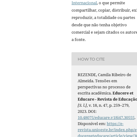
Internacional
, o que permite
compartilhar, copiar, distribuir, exi
reproduzir, a totalidade ou partes
desde que não tenha objetivo
comercial e sejam citados os autor
a fonte.
HOW TO CITE
REZENDE, Camila Ribeiro de
Almeida. Tensões em
perspectivas no processo de
escrita acadêmica.
Educere et
Educare - Revista de Educaçã
[S. l.]
, v. 18, n. 47, p. 259–279,
2023. DOI:
10.48075/educare.v18i47.30555
.
Disponível em:
https://e-
revista.unioeste.br/index.php/e
ducereeteducare/article/view/3