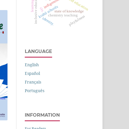
inclusive education
child education
krahô schools
cts
state of knowledge
chemistry teaching
playfulness
identity.
LANGUAGE
English
Español
Français
Português
INFORMATION
For Readers