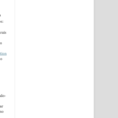
a
s:
rais
ho
tion
do
não-
car
omo