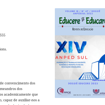
0555
ions.
a de convencimento dos
s meandros dos
mos academicamente que
 capaz de auxiliar-nos a