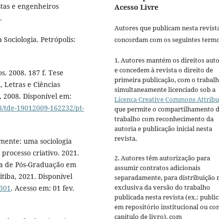
stas e engenheiros
Acesso Livre
.
Autores que publicam nesta revist
Sociologia. Petrópolis:
concordam com os seguintes termo
1. Autores mantém os direitos auto
e concedem à revista o direito de
s. 2008. 187 f. Tese
primeira publicação, com o trabal
, Letras e Ciências
simultaneamente licenciado sob a
 2008. Disponível em:
Licença Creative Commons Attribu
33/tde-19012009-162232/pt-
que permite o compartilhamento 
trabalho com reconhecimento da
autoria e publicação inicial nesta
revista.
mente: uma sociologia
 processo criativo. 2021.
2. Autores têm autorização para
ma de Pós-Graduação em
assumir contratos adicionais
tiba, 2021. Disponível
separadamente, para distribuição 
exclusiva da versão do trabalho
3301
. Acesso em: 01 fev.
publicada nesta revista (ex.: publi
em repositório institucional ou c
capítulo de livro), com