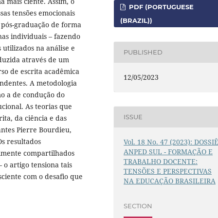
a mais ciente. Assim, o
PDF (PORTUGUESE
ssas tensões emocionais
(BRAZIL))
 pós-graduação de forma
enas individuais – fazendo
 utilizados na análise e
PUBLISHED
nduzida através de um
so de escrita acadêmica
12/05/2023
ondentes. A metodologia
mo a de condução do
cional. As teorias que
ISSUE
ita, da ciência e das
ntes Pierre Bourdieu,
s resultados
Vol. 18 No. 47 (2023): DOSSI
ANPED SUL - FORMAÇÃO E
almente compartilhados
TRABALHO DOCENTE:
 o artigo tensiona tais
TENSÕES E PERSPECTIVAS
ciente com o desafio que
NA EDUCAÇÃO BRASILEIRA
SECTION