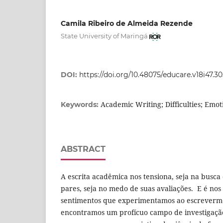
Camila Ribeiro de Almeida Rezende
State University of Maringá
DOI:
https://doi.org/10.48075/educare.v18i47.3
Academic Writing; Difficulties; Emot
Keywords:
ABSTRACT
A escrita acadêmica nos tensiona, seja na busc
pares, seja no medo de suas avaliações. E é no
sentimentos que experimentamos ao escrever
encontramos um profícuo campo de investigação,