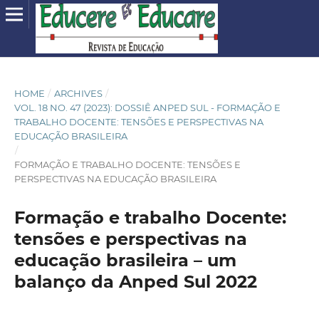
HOME
/
ARCHIVES
/
VOL. 18 NO. 47 (2023): DOSSIÊ ANPED SUL - FORMAÇÃO E
TRABALHO DOCENTE: TENSÕES E PERSPECTIVAS NA
EDUCAÇÃO BRASILEIRA
/
FORMAÇÃO E TRABALHO DOCENTE: TENSÕES E
PERSPECTIVAS NA EDUCAÇÃO BRASILEIRA
Formação e trabalho Docente:
tensões e perspectivas na
educação brasileira – um
balanço da Anped Sul 2022