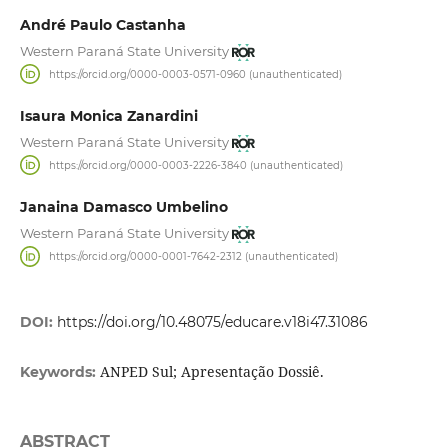
André Paulo Castanha
Western Paraná State University
https://orcid.org/0000-0003-0571-0960 (unauthenticated)
Isaura Monica Zanardini
Western Paraná State University
https://orcid.org/0000-0003-2226-3840 (unauthenticated)
Janaina Damasco Umbelino
Western Paraná State University
https://orcid.org/0000-0001-7642-2312 (unauthenticated)
DOI:
https://doi.org/10.48075/educare.v18i47.31086
ANPED Sul; Apresentação Dossiê.
Keywords:
ABSTRACT