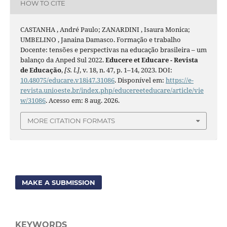
HOW TO CITE
CASTANHA , André Paulo; ZANARDINI , Isaura Monica;
UMBELINO , Janaina Damasco. Formação e trabalho
Docente: tensões e perspectivas na educação brasileira – um
balanço da Anped Sul 2022.
Educere et Educare - Revista
de Educação
,
[S. l.]
, v. 18, n. 47, p. 1–14, 2023. DOI:
10.48075/educare.v18i47.31086
. Disponível em:
https://e-
revista.unioeste.br/index.php/educereeteducare/article/vie
w/31086
. Acesso em: 8 aug. 2026.
MORE CITATION FORMATS
MAKE A SUBMISSION
KEYWORDS