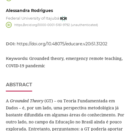
Alessandra Rodrigues
Federal University of Itajubá
https://orcid.org/0000-0001-5161-9792 (unauthenticated)
DOI:
https://doi.org/10.48075/educare.v20i51.31202
Grounded theory, emergency remote teaching,
Keywords:
COVID-19 pandemic
ABSTRACT
A
Grounded Theory
(GT) – ou Teoria Fundamentada em
Dados – é, por um lado, uma perspectiva metodológica já
bastante difundida em algumas áreas do conhecimento. Por
outro lado, no campo da Educação no Brasil ainda é pouco
explorada. Entretanto, perguntamos: a GT poderia aportar