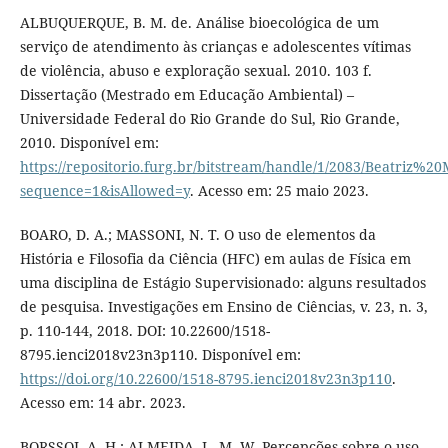
ALBUQUERQUE, B. M. de. Análise bioecológica de um
serviço de atendimento às crianças e adolescentes vítimas
de violência, abuso e exploração sexual. 2010. 103 f.
Dissertação (Mestrado em Educação Ambiental) –
Universidade Federal do Rio Grande do Sul, Rio Grande,
2010. Disponível em:
https://repositorio.furg.br/bitstream/handle/1/2083/Beatriz
sequence=1&isAllowed=y
. Acesso em: 25 maio 2023.
BOARO, D. A.; MASSONI, N. T. O uso de elementos da
História e Filosofia da Ciência (HFC) em aulas de Física em
uma disciplina de Estágio Supervisionado: alguns resultados
de pesquisa. Investigações em Ensino de Ciências, v. 23, n. 3,
p. 110-144, 2018. DOI: 10.22600/1518-
8795.ienci2018v23n3p110. Disponível em:
https://doi.org/10.22600/1518-8795.ienci2018v23n3p110
.
Acesso em: 14 abr. 2023.
BORSSOI, A. H.; ALMEIDA, L. M. W. Percepções sobre o uso