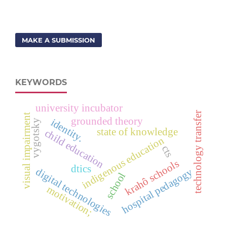
MAKE A SUBMISSION
KEYWORDS
university incubator
technology transfer
visual impairment
grounded theory
identity.
vygotsky
state of knowledge
child education
indigenous education
cts
krahô schools
dtics
digital technologies
hospital pedagogy
school
motivation;