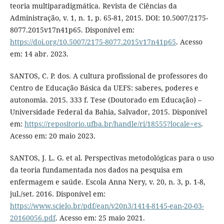
teoria multiparadigmática. Revista de Ciências da
Administração, v. 1, n. 1, p. 65-81, 2015. DOI: 10.5007/2175-
8077.2015v17n41p65. Disponível em:
https://doi.org/10.5007/2175-8077.2015v17n41p65
. Acesso
em: 14 abr. 2023.
SANTOS, C. P. dos. A cultura profissional de professores do
Centro de Educação Básica da UEFS: saberes, poderes e
autonomia. 2015. 333 f. Tese (Doutorado em Educação) –
Universidade Federal da Bahia, Salvador, 2015. Disponível
em:
https://repositorio.ufba.br/handle/ri/18555?locale=es
.
Acesso em: 20 maio 2023.
SANTOS, J. L. G. et al. Perspectivas metodológicas para o uso
da teoria fundamentada nos dados na pesquisa em
enfermagem e saúde. Escola Anna Nery, v. 20, n. 3, p. 1-8,
jul./set. 2016. Disponível em:
https://www.scielo.br/pdf/ean/v20n3/1414-8145-ean-20-03-
20160056.pdf
. Acesso em: 25 maio 2021.