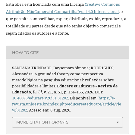
Esta obra está licenciada com uma Licença
Creative Commons
Atribuição-NãoComercial-CompartilhaIgual 4.0 Internacional
, o
que permite compartilhar, copiar, distribuir, exibir, reproduzir, a
totalidade ou partes desde que não tenha objetivo comercial e
sejam citados os autores e a fonte.
HOW TO CITE
SANTANA TRINDADE, Daysemara Simone; RODRIGUES,
Alessandra. A grounded theory como perspectiva
metodológica na pesquisa educacional: reflexões sobre
possibilidades e limites.
Educere et Educare - Revista de
Educação
,
[S. l.]
, v. 21, n. 51, p. 134–155, 2026. DOI:
10.48075/educare.v20i51.31202
. Disponível em:
https://e-
revista.unioeste.br/index.php/educereeteducare/article/vie
w/31202
. Acesso em: 8 aug. 2026.
MORE CITATION FORMATS