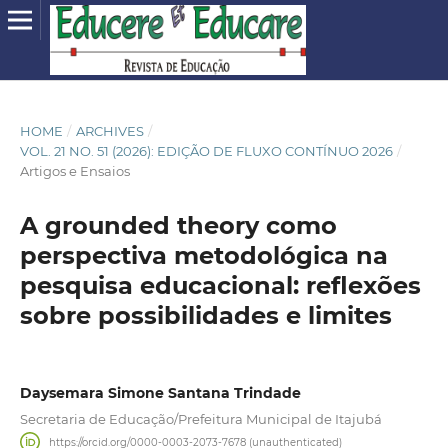
HOME
/
ARCHIVES
/
VOL. 21 NO. 51 (2026): EDIÇÃO DE FLUXO CONTÍNUO 2026
/
Artigos e Ensaios
A grounded theory como
perspectiva metodológica na
pesquisa educacional: reflexões
sobre possibilidades e limites
Daysemara Simone Santana Trindade
Secretaria de Educação/Prefeitura Municipal de Itajubá
https://orcid.org/0000-0003-2073-7678 (unauthenticated)