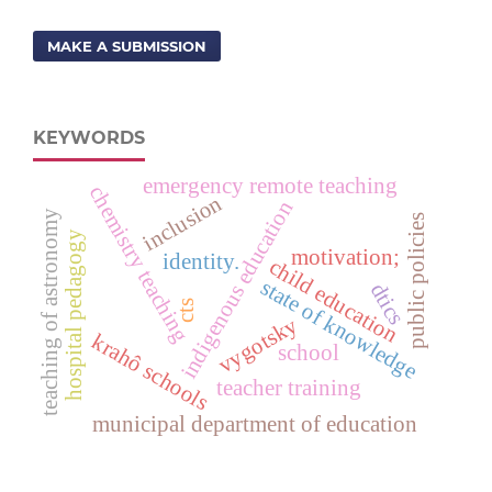
MAKE A SUBMISSION
KEYWORDS
emergency remote teaching
chemistry teaching
inclusion
indigenous education
teaching of astronomy
public policies
hospital pedagogy
motivation;
identity.
child education
state of knowledge
dtics
cts
vygotsky
krahô schools
school
teacher training
municipal department of education