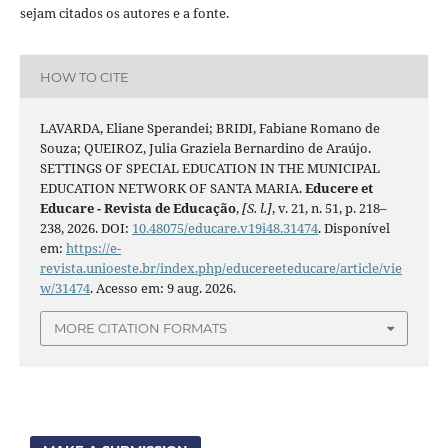
sejam citados os autores e a fonte.
HOW TO CITE
LAVARDA, Eliane Sperandei; BRIDI, Fabiane Romano de
Souza; QUEIROZ, Julia Graziela Bernardino de Araújo.
SETTINGS OF SPECIAL EDUCATION IN THE MUNICIPAL
EDUCATION NETWORK OF SANTA MARIA.
Educere et
Educare - Revista de Educação
,
[S. l.]
, v. 21, n. 51, p. 218–
238, 2026. DOI:
10.48075/educare.v19i48.31474
. Disponível
em:
https://e-
revista.unioeste.br/index.php/educereeteducare/article/vie
w/31474
. Acesso em: 9 aug. 2026.
MORE CITATION FORMATS