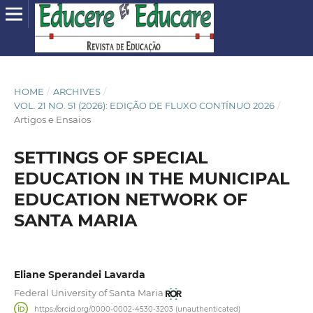
HOME
/
ARCHIVES
/
VOL. 21 NO. 51 (2026): EDIÇÃO DE FLUXO CONTÍNUO 2026
/
Artigos e Ensaios
SETTINGS OF SPECIAL
EDUCATION IN THE MUNICIPAL
EDUCATION NETWORK OF
SANTA MARIA
Eliane Sperandei Lavarda
Federal University of Santa Maria
https://orcid.org/0000-0002-4530-3203 (unauthenticated)