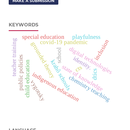
MAKE A SUBMISSION
KEYWORDS
special education
playfulness
teacher training
inclusion
covid-19 pandemic
grounded theory
digital technologies
school
public policies
identity.
krahô schools
child education
state of knowledge
cts
dtics
indigenous education
chemistry teaching
vygotsky