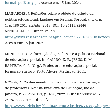
format=pdf&lang=pt
. Acesso em: 15 jan. 2024.
MAINARDES, J. Reflexões sobre o objeto de estudo da
política educacional. Laplage em Revista, Sorocaba, v. 4, n.
1, p. 186-201, jan./abr. 2018. DOI: 10.24115/S2446-
6220201841399. Disponível em:
https://www.researchgate.net/publication/322818202_Reflexoes
Acesso em: 15 jan. 2024.
MENDES, E. G. A formação do professor e a política nacional
de educação especial. In: CAIADO, K. R.; JESUS, D. M.;
BAPTISTA, C. R. (Org.). Professores e educação especial:
formação em foco. Porto Alegre: Mediação, 2011.
NÓVOA, A. Conhecimento profissional docente e formação
de professores. Revista Brasileira de Educação, Rio de
Janeiro, v. 27, e270129, p. 1-20, 2022. DOI: 10.1590/S1413-
24782022270129. Disponível em:
https://www.scielo.br/j/rbedu/a/TBsRtWkP7hx9ZZNWywbLjny/?