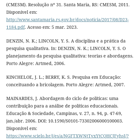
(CMESM). Resolução nº 31. Santa Maria, RS: CMESM, 2011.
Disponível em:
http://www.santamaria.rs.gov.br/docs/noticia/2017/08/D23-
1184.pdf
. Acesso em: 5 mar. 2023.
DENZIN, N. K.; LINCOLN, Y. S. A disciplina e a prática da
pesquisa qualitativa. In: DENZIN, N. K.; LINCOLN, Y. S. O
planejamento da pesquisa qualitativa: teorias e abordagens.
Porto Alegre: Artmed, 2006.
KINCHELOE, J. L.; BERRY, K. S. Pesquisa em Educação:
conceituando a bricolagem. Porto Alegre: Artmed, 2007.
MAINARDES, J. Abordagem do ciclo de políticas: uma
contribuição para a análise de políticas educacionais.
Educação & Sociedade, Campinas, v. 27, n. 94, p. 47-69,
jan./abr. 2006. DOI: 10.1590/S0101-73302006000100003.
Disponível em:
https://www.scielo.br/j/es/a/NGFTXWNtTvxYtCQHCJFyhsJ/?