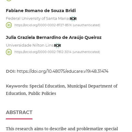
Fabiane Romano de Souza Bridi
Federal University of Santa Maria
https://orcid.org/0000-0002-8727-851X (unauthenticated)
Julia Graziela Bernardino de Araújo Queiroz
Universidade Nilton Lins
https://orcid.org/0000-0002-7812-3014 (unauthenticated)
DOI:
https://doi.org/10.48075/educare.v19i48.31474
Special Education, Municipal Department of
Keywords:
Education, Public Policies
ABSTRACT
This research aims to describe and problematize special