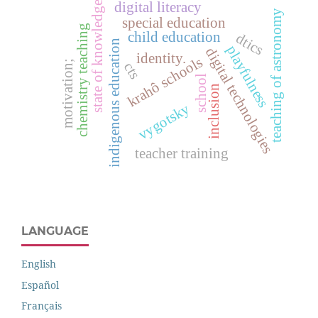
digital literacy
state of knowledge
teaching of astronomy
special education
chemistry teaching
child education
dtics
indigenous education
playfulness
digital technologies
identity.
krahô schools
motivation;
cts
school
inclusion
vygotsky
teacher training
LANGUAGE
English
Español
Français