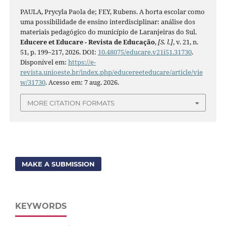
PAULA, Prycyla Paola de; FEY, Rubens. A horta escolar como
uma possibilidade de ensino interdisciplinar: análise dos
materiais pedagógico do município de Laranjeiras do Sul.
Educere et Educare - Revista de Educação
,
[S. l.]
, v. 21, n.
51, p. 199–217, 2026. DOI:
10.48075/educare.v21i51.31730
.
Disponível em:
https://e-
revista.unioeste.br/index.php/educereeteducare/article/vie
w/31730
. Acesso em: 7 aug. 2026.
MORE CITATION FORMATS
MAKE A SUBMISSION
KEYWORDS