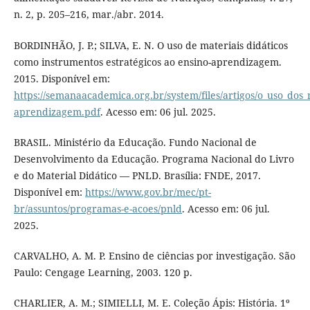
n. 2, p. 205–216, mar./abr. 2014.
BORDINHÃO, J. P.; SILVA, E. N. O uso de materiais didáticos
como instrumentos estratégicos ao ensino-aprendizagem.
2015. Disponível em:
https://semanaacademica.org.br/system/files/artigos/o_uso_dos
aprendizagem.pdf
. Acesso em: 06 jul. 2025.
BRASIL. Ministério da Educação. Fundo Nacional de
Desenvolvimento da Educação. Programa Nacional do Livro
e do Material Didático — PNLD. Brasília: FNDE, 2017.
Disponível em:
https://www.gov.br/mec/pt-
br/assuntos/programas-e-acoes/pnld
. Acesso em: 06 jul.
2025.
CARVALHO, A. M. P. Ensino de ciências por investigação. São
Paulo: Cengage Learning, 2003. 120 p.
CHARLIER, A. M.; SIMIELLI, M. E. Coleção Ápis: História. 1º