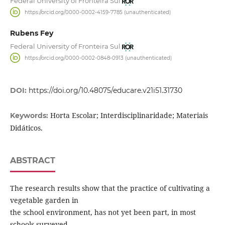
Federal University of Fronteira Sul
https://orcid.org/0000-0002-4159-7785 (unauthenticated)
Rubens Fey
Federal University of Fronteira Sul
https://orcid.org/0000-0002-0848-0913 (unauthenticated)
DOI:
https://doi.org/10.48075/educare.v21i51.31730
Horta Escolar; Interdisciplinaridade; Materiais
Keywords:
Didáticos.
ABSTRACT
The research results show that the practice of cultivating a
vegetable garden in
the school environment, has not yet been part, in most
schools surveyed,