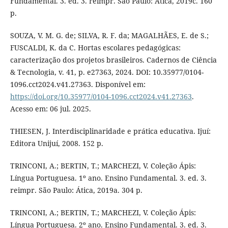
Fundamental. 3. ed. 3. reimpr. São Paulo: Ática, 2019c. 160
p.
SOUZA, V. M. G. de; SILVA, R. F. da; MAGALHÃES, E. de S.;
FUSCALDI, K. da C. Hortas escolares pedagógicas:
caracterização dos projetos brasileiros. Cadernos de Ciência
& Tecnologia, v. 41, p. e27363, 2024. DOI: 10.35977/0104-
1096.cct2024.v41.27363. Disponível em:
https://doi.org/10.35977/0104-1096.cct2024.v41.27363
.
Acesso em: 06 jul. 2025.
THIESEN, J. Interdisciplinaridade e prática educativa. Ijuí:
Editora Unijuí, 2008. 152 p.
TRINCONI, A.; BERTIN, T.; MARCHEZI, V. Coleção Ápis:
Língua Portuguesa. 1º ano. Ensino Fundamental. 3. ed. 3.
reimpr. São Paulo: Ática, 2019a. 304 p.
TRINCONI, A.; BERTIN, T.; MARCHEZI, V. Coleção Ápis:
Língua Portuguesa. 2º ano. Ensino Fundamental. 3. ed. 3.