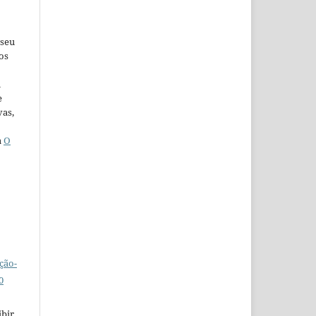
 seu
os
u
e
vas,
a
O
ção-
0
bir,