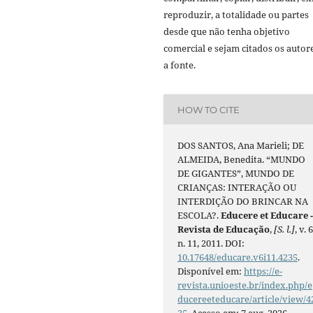
reproduzir, a totalidade ou partes
desde que não tenha objetivo
comercial e sejam citados os autor
a fonte.
HOW TO CITE
DOS SANTOS, Ana Marieli; DE
ALMEIDA, Benedita. “MUNDO
DE GIGANTES”, MUNDO DE
CRIANÇAS: INTERAÇÃO OU
INTERDIÇÃO DO BRINCAR NA
ESCOLA?.
Educere et Educare 
Revista de Educação
,
[S. l.]
, v. 6
n. 11, 2011. DOI:
10.17648/educare.v6i11.4235
.
Disponível em:
https://e-
revista.unioeste.br/index.php/e
ducereeteducare/article/view/4