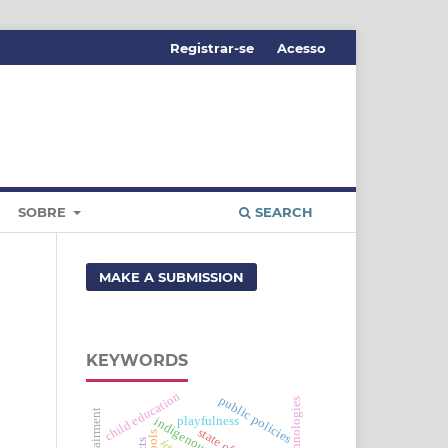
Registrar-se
Acesso
SOBRE
SEARCH
MAKE A SUBMISSION
KEYWORDS
child education
public policies
playfulness
cts