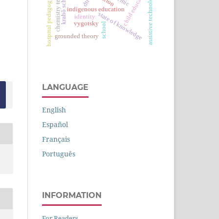
chemistry teaching
child education
krahô schools
assistive technology
dtics
hospital pedagogy
indigenous education
state of knowledge
identity.
vygotsky
school
grounded theory
LANGUAGE
English
Español
Français
Português
INFORMATION
For Readers