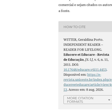
comercial e sejam citados os autor
a fonte.
HOW TO CITE
WITTER, Geraldina Porto.
INDEPENDENT READER –
READER FOR LIFELONG.
Educere et Educare - Revista
de Educação
,
[S. l.]
, v. 6, n. 11,
2011. DOI:
10.17648/educare.v6i11.4453
.
Disponível em:
https://e-
revista.unioeste.br/index.php/e
ducereeteducare/article/view/4
53
. Acesso em: 8 aug. 2026.
MORE CITATION
FORMATS