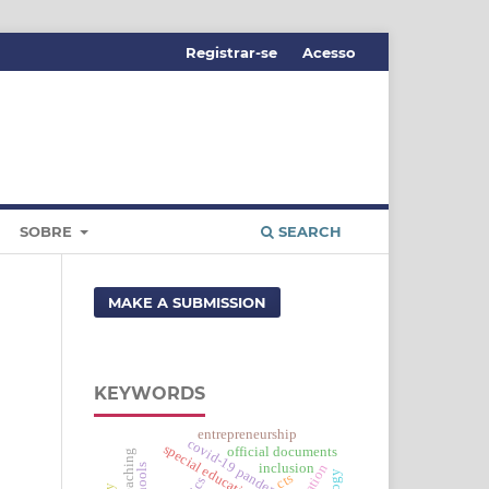
Registrar-se
Acesso
SOBRE
SEARCH
MAKE A SUBMISSION
KEYWORDS
entrepreneurship
covid-19 pandemic
special education
official documents
inclusion
cts