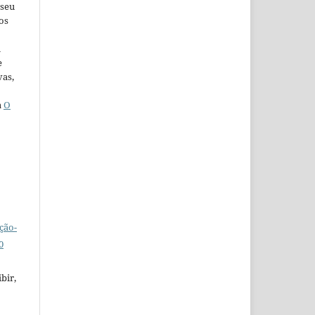
 seu
os
u
e
vas,
a
O
ção-
0
bir,