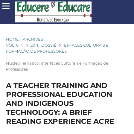
HOME
/
ARCHIVES
/
VOL. 6, N. 11 (2011): DOSSIÊ INTERFACES CULTURAIS E
FORMAÇÃO DE PROFESSORES
/
Núcleo Temático: Interfaces Culturais e Formação de
Professores
A TEACHER TRAINING AND
PROFESSIONAL EDUCATION
AND INDIGENOUS
TECHNOLOGY: A BRIEF
READING EXPERIENCE ACRE