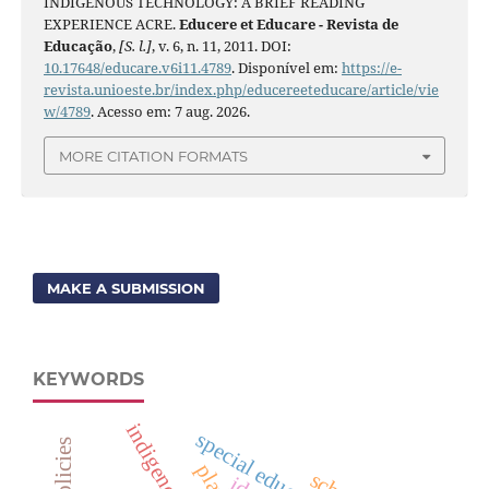
INDIGENOUS TECHNOLOGY: A BRIEF READING
EXPERIENCE ACRE.
Educere et Educare - Revista de
Educação
,
[S. l.]
, v. 6, n. 11, 2011. DOI:
10.17648/educare.v6i11.4789
. Disponível em:
https://e-
revista.unioeste.br/index.php/educereeteducare/article/vie
w/4789
. Acesso em: 7 aug. 2026.
MORE CITATION FORMATS
MAKE A SUBMISSION
KEYWORDS
special education