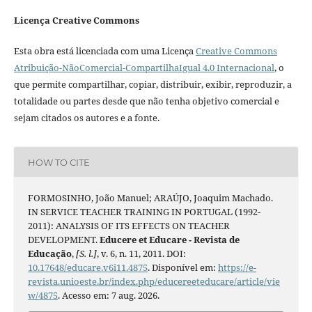
Licença Creative Commons
Esta obra está licenciada com uma Licença
Creative Commons
Atribuição-NãoComercial-CompartilhaIgual 4.0 Internacional
, o
que permite compartilhar, copiar, distribuir, exibir, reproduzir, a
totalidade ou partes desde que não tenha objetivo comercial e
sejam citados os autores e a fonte.
HOW TO CITE
FORMOSINHO, João Manuel; ARAÚJO, Joaquim Machado.
IN SERVICE TEACHER TRAINING IN PORTUGAL (1992-
2011): ANALYSIS OF ITS EFFECTS ON TEACHER
DEVELOPMENT.
Educere et Educare - Revista de
Educação
,
[S. l.]
, v. 6, n. 11, 2011. DOI:
10.17648/educare.v6i11.4875
. Disponível em:
https://e-
revista.unioeste.br/index.php/educereeteducare/article/vie
w/4875
. Acesso em: 7 aug. 2026.