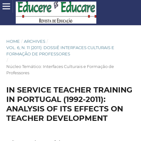
HOME
/
ARCHIVES
/
VOL. 6, N. 11 (2011): DOSSIÊ INTERFACES CULTURAIS E
FORMAÇÃO DE PROFESSORES
/
Núcleo Temático: Interfaces Culturais e Formação de
Professores
IN SERVICE TEACHER TRAINING
IN PORTUGAL (1992-2011):
ANALYSIS OF ITS EFFECTS ON
TEACHER DEVELOPMENT