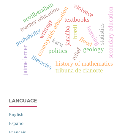
neoliberalism
violence
teacher education
countryside education
secondary education
textbooks
writings
statistics
brazil
learning
janaúba
probability
flood
karst
jaime lerner
geology
relief
politics
literacies
history of mathematics
tribuna de cianorte
LANGUAGE
English
Español
Français