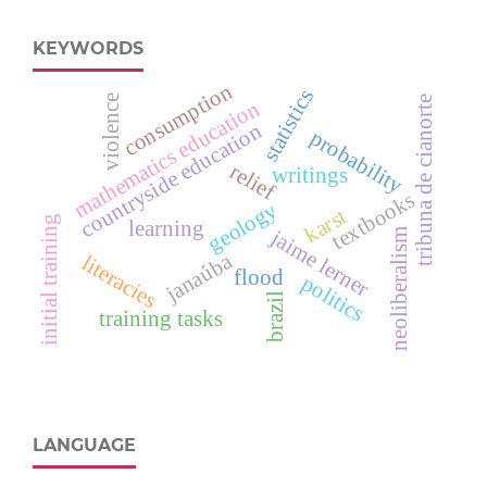
KEYWORDS
consumption
statistics
violence
tribuna de cianorte
mathematics education
countryside education
probability
relief
writings
textbooks
geology
karst
initial training
learning
jaime lerner
neoliberalism
janaúba
literacies
flood
politics
brazil
training tasks
LANGUAGE