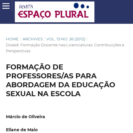
HOME
/
ARCHIVES
/
VOL. 13 NO. 26 (2012)
/
Dossiê: Formação Docente nas Licenciaturas: Contribuições e
Perspectivas
FORMAÇÃO DE
PROFESSORES/AS PARA
ABORDAGEM DA EDUCAÇÃO
SEXUAL NA ESCOLA
Márcio de Oliveira
Eliane de Maio