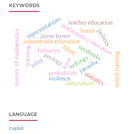
KEYWORDS
representations
teacher education
mathematics education
brazil
politics
history of mathematics
jaime lerner
countryside education
textbooks
flood
learning
literacies
geology
initial training
writings
karst
relief
janaúba
probability
statistics
violence
natuculture
LANGUAGE
English