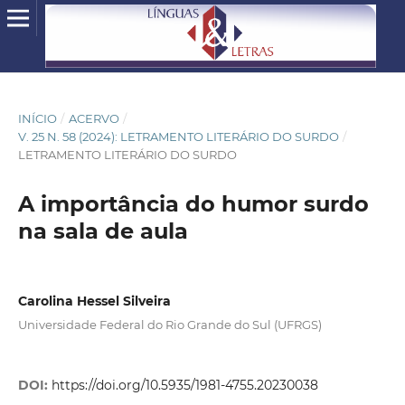
INÍCIO
/
ACERVO
/
V. 25 N. 58 (2024): LETRAMENTO LITERÁRIO DO SURDO
/
LETRAMENTO LITERÁRIO DO SURDO
A importância do humor surdo
na sala de aula
Carolina Hessel Silveira
Universidade Federal do Rio Grande do Sul (UFRGS)
DOI:
https://doi.org/10.5935/1981-4755.20230038