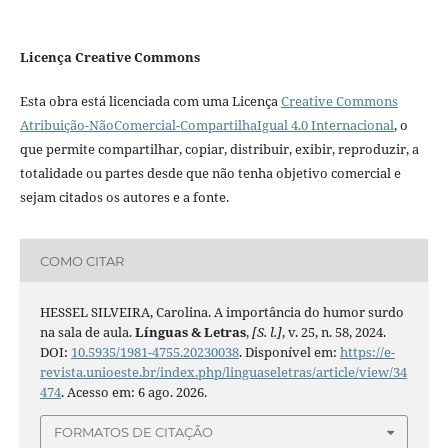
Licença Creative Commons
Esta obra está licenciada com uma Licença
Creative Commons
Atribuição-NãoComercial-CompartilhaIgual 4.0 Internacional
, o
que permite compartilhar, copiar, distribuir, exibir, reproduzir, a
totalidade ou partes desde que não tenha objetivo comercial e
sejam citados os autores e a fonte.
COMO CITAR
HESSEL SILVEIRA, Carolina. A importância do humor surdo
na sala de aula.
Línguas & Letras
,
[S. l.]
, v. 25, n. 58, 2024.
DOI:
10.5935/1981-4755.20230038
. Disponível em:
https://e-
revista.unioeste.br/index.php/linguaseletras/article/view/34
474
. Acesso em: 6 ago. 2026.
FORMATOS DE CITAÇÃO