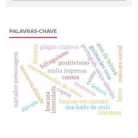
PALAVRAS-CHAVE
atos de leitura
português suíço-alemão.
plágio criativo
guimarães rosa
história
máscara social
bilinguismo
narrador-personagem
positivismo
representações do idoso
intertextualidade
mídia impressa
conto
contos
intertexto
leitura
identidade.
capitu
leitor
loucura
línguas em contato
dúvida
machado de assis
literatura