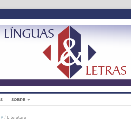
IS
SOBRE
IP
/
Literatura