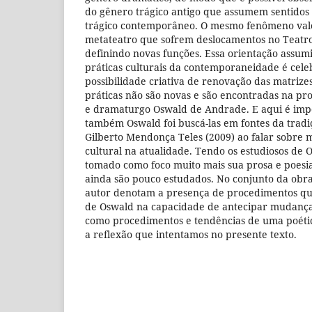
do gênero trágico antigo que assumem sentidos
trágico contemporâneo. O mesmo fenômeno val
metateatro que sofrem deslocamentos no Teatr
definindo novas funções. Essa orientação assum
práticas culturais da contemporaneidade é ce
possibilidade criativa de renovação das matrizes 
práticas não são novas e são encontradas na pro
e dramaturgo Oswald de Andrade. E aqui é imp
também Oswald foi buscá-las em fontes da trad
Gilberto Mendonça Teles (2009) ao falar sobre 
cultural na atualidade. Tendo os estudiosos de
tomado como foco muito mais sua prosa e poesia,
ainda são pouco estudados. No conjunto da obra,
autor denotam a presença de procedimentos q
de Oswald na capacidade de antecipar mudança
como procedimentos e tendências de uma poéti
a reflexão que intentamos no presente texto.