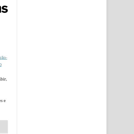
ção-
0
bir,
es e