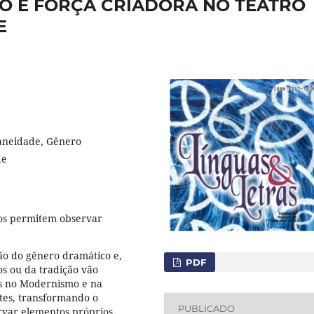
ÃO E FORÇA CRIADORA NO TEATRO
E
raneidade, Gênero
de
os permitem observar
ão do gênero dramático e,
PDF
s ou da tradição vão
es no Modernismo e na
tes, transformando o
PUBLICADO
rvar elementos próprios