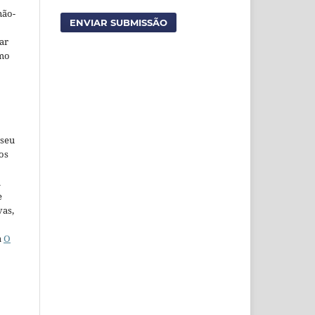
não-
ENVIAR SUBMISSÃO
car
omo
 seu
os
u
e
vas,
a
O