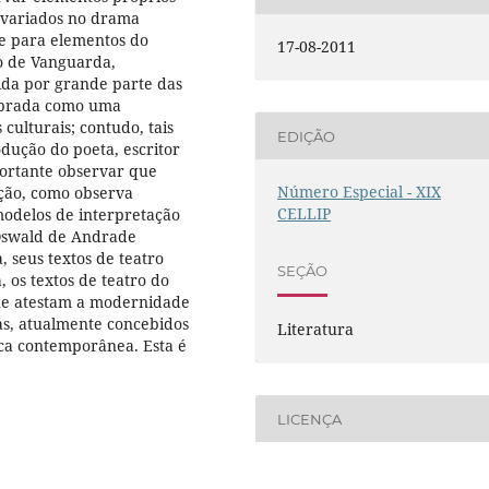
 variados no drama
e para elementos do
17-08-2011
o de Vanguarda,
ida por grande parte das
lebrada como uma
culturais; contudo, tais
EDIÇÃO
dução do poeta, escritor
ortante observar que
Número Especial - XIX
ição, como observa
CELLIP
modelos de interpretação
 Oswald de Andrade
 seus textos de teatro
SEÇÃO
 os textos de teatro do
ue atestam a modernidade
s, atualmente concebidos
Literatura
ca contemporânea. Esta é
LICENÇA