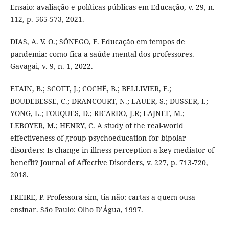
Ensaio: avaliação e políticas públicas em Educação, v. 29, n.
112, p. 565-573, 2021.
DIAS, A. V. O.; SÔNEGO, F. Educação em tempos de
pandemia: como fica a saúde mental dos professores.
Gavagai, v. 9, n. 1, 2022.
ETAIN, B.; SCOTT, J.; COCHÊ, B.; BELLIVIER, F.;
BOUDEBESSE, C.; DRANCOURT, N.; LAUER, S.; DUSSER, I.;
YONG, L.; FOUQUES, D.; RICARDO, J.R; LAJNEF, M.;
LEBOYER, M.; HENRY, C. A study of the real-world
effectiveness of group psychoeducation for bipolar
disorders: Is change in illness perception a key mediator of
benefit? Journal of Affective Disorders, v. 227, p. 713-720,
2018.
FREIRE, P. Professora sim, tia não: cartas a quem ousa
ensinar. São Paulo: Olho D’Água, 1997.