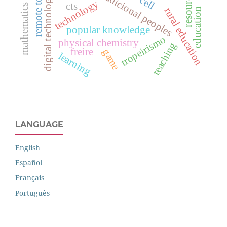
mathematics teaching
remote teaching
digital technologies
tradicional peoples
resource
cell
technology
cts
rural education
education
popular knowledge
tropeirismo
physical chemistry
teaching
freire
game
learning
LANGUAGE
English
Español
Français
Português