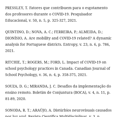
PRESSLEY, T. Fatores que contribuem para o esgotamento
dos professores durante o COVID-19. Pesquisador
Educacional, v. 50, n. 5, p. 325-327, 2021.
QUINTINO, D.; NOVA, A. C.; FERREIRA, P.; ALMEIDA, D.;
DIONÍSIO, A. Are mobility and COVID-19 related? A dynamic
analysis for Portuguese districts. Entropy, v. 23, n. 6, p. 786,
2021.
RITCHIE, T.; ROGERS, M.; FORD, L. Impact of COVID-19 on
school psychology practices in Canada. Canadian Journal of
School Psychology, v. 36, n. 4, p. 358-375, 2021.
SOUZA, D. G.; MIRANDA, J. C. Desafios da implementação do
ensino remoto. Boletim de Conjuntura (BOCA), v. 4, n. 11, p.
81-89, 2020.
SONODA, R. T.; ARAÚJO, A. Distúrbios neurovisuais causados
por luz azul. Revista Científica Multidisciplinar, v. 3, n.