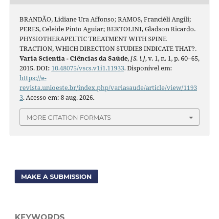
BRANDÃO, Lidiane Ura Affonso; RAMOS, Franciéli Angili;
PERES, Celeide Pinto Aguiar; BERTOLINI, Gladson Ricardo.
PHYSIOTHERAPEUTIC TREATMENT WITH SPINE
TRACTION, WHICH DIRECTION STUDIES INDICATE THAT?.
Varia Scientia - Ciências da Saúde
,
[S. l.]
, v. 1, n. 1, p. 60–65,
2015. DOI:
10.48075/vscs.v1i1.11933
. Disponível em:
https://e-
revista.unioeste.br/index.php/variasaude/article/view/1193
3
. Acesso em: 8 aug. 2026.
MORE CITATION FORMATS
MAKE A SUBMISSION
KEYWORDS