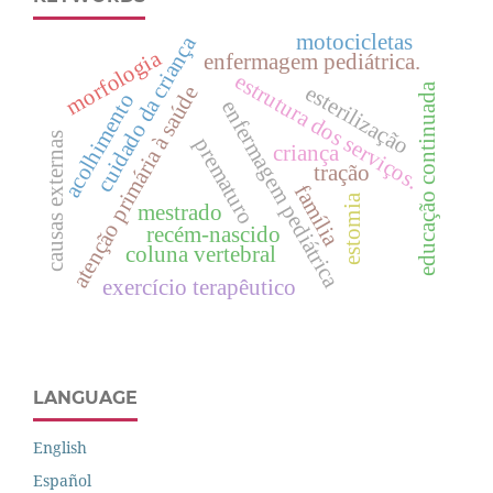
motocicletas
cuidado da criança
morfologia
enfermagem pediátrica.
estrutura dos serviços.
educação continuada
esterilização
atenção primária à saúde
acolhimento
enfermagem pediátrica
causas externas
prematuro
criança
tração
família
estomia
mestrado
recém-nascido
coluna vertebral
exercício terapêutico
LANGUAGE
English
Español