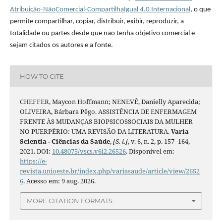
Atribuição-NãoComercial-CompartilhaIgual 4.0 Internacional
, o que
permite compartilhar, copiar, distribuir, exibir, reproduzir, a
totalidade ou partes desde que não tenha objetivo comercial e
sejam citados os autores e a fonte.
HOW TO CITE
CHEFFER, Maycon Hoffmann; NENEVÊ, Danielly Aparecida;
OLIVEIRA, Bárbara Pêgo. ASSISTÊNCIA DE ENFERMAGEM
FRENTE ÀS MUDANÇAS BIOPSICOSSOCIAIS DA MULHER
NO PUERPÉRIO: UMA REVISÃO DA LITERATURA.
Varia
Scientia - Ciências da Saúde
,
[S. l.]
, v. 6, n. 2, p. 157–164,
2021. DOI:
10.48075/vscs.v6i2.26526
. Disponível em:
https://e-
revista.unioeste.br/index.php/variasaude/article/view/2652
6
. Acesso em: 9 aug. 2026.
MORE CITATION FORMATS