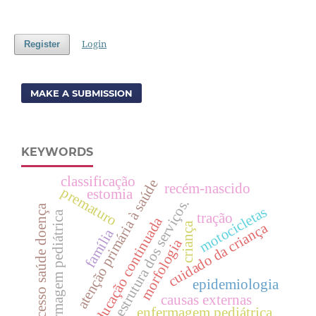
Login
Register
MAKE A SUBMISSION
KEYWORDS
classificação
atenção primária à saúde
recém-nascido
prematuro
estomia
estrutura dos serviços.
processo saúde doença
motocicletas
enfermagem pediátrica
tração
educação continuada
cuidado da criança
criança
família
morfologia
epidemiologia
causas externas
enfermagem pediátrica.