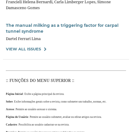
Francieli Helena Bernardi, Carla Limberger Lopes, Simone
Damasceno Gomes
The manual milking as a triggering factor for carpal
tunnel syndrome
Dartel Ferrari Lima
VIEW ALL ISSUES
:: FUNÇÕES DO MENU SUPERIOR ::
Página Inicial
: Exibe a página principal da revista.
Sobre
: Exibe informações gerais sobre a revista, como submeter um trabalho, normas, etc.
Acesso
: Permite ao usuário acessar o sistema.
Página do Usuário
: Permite ao usuário submeter, avaliar ou editar artigos na revista.
Cadastro
: Possibilita ao usuário cadastrar-se na revista.