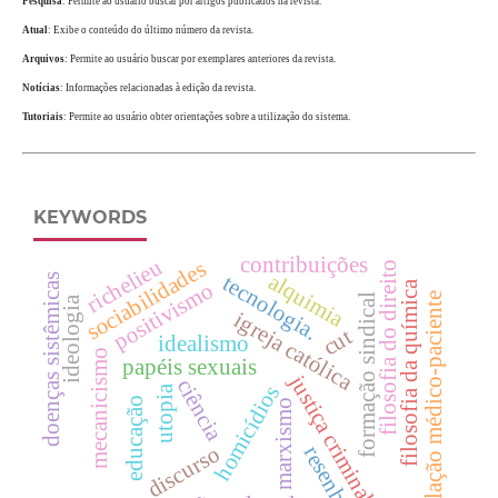
Pesquisa
: Permite ao usuário buscar por artigos publicados na revista.
Atual
: Exibe o conteúdo do último número da revista.
Arquivos
: Permite ao usuário buscar por exemplares anteriores da revista.
Notícias
: Informações relacionadas à edição da revista.
Tutoriais
: Permite ao usuário obter orientações sobre a utilização do sistema.
KEYWORDS
contribuições
richelieu
sociabilidades
filosofia do direito
alquimia
tecnologia.
doenças sistêmicas
positivismo
filosofia da química
relação médico-paciente
formação sindical
ideologia
igreja católica
cut
idealismo
mecanicismo
papéis sexuais
justiça criminal
ciência
homicídios
utopia
educação
marxismo
discurso
resenha