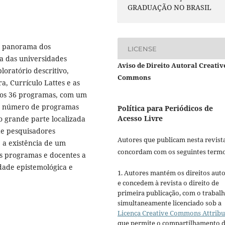
GRADUAÇÃO NO BRASIL
um panorama dos
LICENSE
a das universidades
Aviso de Direito Autoral Creativ
ploratório descritivo,
Commons
, Currículo Lattes e as
os 36 programas, com um
or número de programas
Política para Periódicos de
Acesso Livre
o grande parte localizada
de pesquisadores
Autores que publicam nesta revist
 a existência de um
concordam com os seguintes termo
os programas e docentes a
dade epistemológica e
1. Autores mantém os direitos auto
e concedem à revista o direito de
primeira publicação, com o trabal
simultaneamente licenciado sob a
Licença Creative Commons Attribu
que permite o compartilhamento 