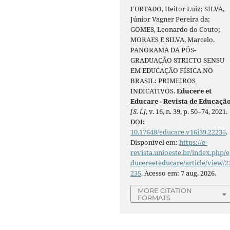
FURTADO, Heitor Luiz; SILVA,
Júnior Vagner Pereira da;
GOMES, Leonardo do Couto;
MORAES E SILVA, Marcelo.
PANORAMA DA PÓS-
GRADUAÇÃO STRICTO SENSU
EM EDUCAÇÃO FÍSICA NO
BRASIL: PRIMEIROS
INDICATIVOS.
Educere et
Educare - Revista de Educaçã
[S. l.]
, v. 16, n. 39, p. 50–74, 2021.
DOI:
10.17648/educare.v16i39.22235
.
Disponível em:
https://e-
revista.unioeste.br/index.php/e
ducereeteducare/article/view/2
235
. Acesso em: 7 aug. 2026.
MORE CITATION
FORMATS