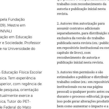
trabalho com reconhecimento da
autoria e publicação inicial nesta
revista.
 pela Fundação
2. Autores têm autorização para
09). Mestre em
assumir contratos adicionais
UNIVALI
separadamente, para distribuição 
uação em Educação
exclusiva da versão do trabalho
publicada nesta revista (ex.: publi
r e Sociedade. Professor
em repositório institucional ou c
e na Universidade do
capítulo de livro), com
reconhecimento de autoria e
publicação inicial nesta revista.
3. Autores têm permissão e são
 Educação Física Escolar
estimulados a publicar e distribuir
sica. Tem experiência
trabalho online (ex.: em repositóri
perior, com regência de
institucionais ou na sua página
de pesquisa, orientação
pessoal) a qualquer ponto antes o
 Atualmente exerce a
durante o processo editorial, já qu
isso pode gerar alterações produti
ca, Tutor do PET-
bem como aumentar o impacto e a
de Federal do Mato