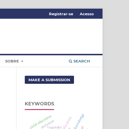
Registrar-se
Acesso
SOBRE
SEARCH
MAKE A SUBMISSION
KEYWORDS
state of knowledge
child education
inclusion
vygotsky