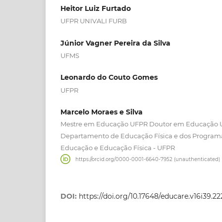
Heitor Luiz Furtado
UFPR UNIVALI FURB
Júnior Vagner Pereira da Silva
UFMS
Leonardo do Couto Gomes
UFPR
Marcelo Moraes e Silva
Mestre em Educação UFPR Doutor em Educação 
Departamento de Educação Física e dos Progra
Educação e Educação Física - UFPR
https://orcid.org/0000-0001-6640-7952 (unauthenticated)
DOI:
https://doi.org/10.17648/educare.v16i39.2