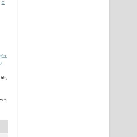
a
O
ção-
0
bir,
es e