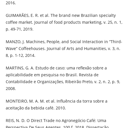
2016.
GUIMARÃES, E. R. et al. The brand new Brazilian specialty
coffee market. Journal of food products marketing, v. 25, n. 1,
p. 49-71, 2019.
MANZO, J. Machines, People, and Social Interaction in “Third-
Wave” Coffeehouses. Journal of Arts and Humanities, v. 3, n.
8, p. 1-12, 2014.
MARTINS, G. A. Estudo de caso: uma reflexão sobre a
aplicabilidade em pesquisa no Brasil. Revista de
Contabilidade e Organizações, Ribeirão Preto, v. 2, n. 2, p. 9,
2008.
MONTEIRO, M. A. M. et al. Influência da torra sobre a
aceitação da bebida café. 2010.
REIS, N. D. O Direct Trade no Agronegócio Café: Uma
Perspectiva De Seus Agentes. 100 f. 2018. Dissertação