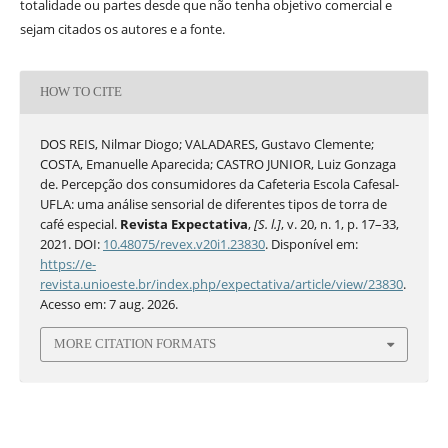
totalidade ou partes desde que não tenha objetivo comercial e
sejam citados os autores e a fonte.
HOW TO CITE
DOS REIS, Nilmar Diogo; VALADARES, Gustavo Clemente;
COSTA, Emanuelle Aparecida; CASTRO JUNIOR, Luiz Gonzaga
de. Percepção dos consumidores da Cafeteria Escola Cafesal-
UFLA: uma análise sensorial de diferentes tipos de torra de
café especial.
Revista Expectativa
,
[S. l.]
, v. 20, n. 1, p. 17–33,
2021. DOI:
10.48075/revex.v20i1.23830
. Disponível em:
https://e-
revista.unioeste.br/index.php/expectativa/article/view/23830
.
Acesso em: 7 aug. 2026.
MORE CITATION FORMATS