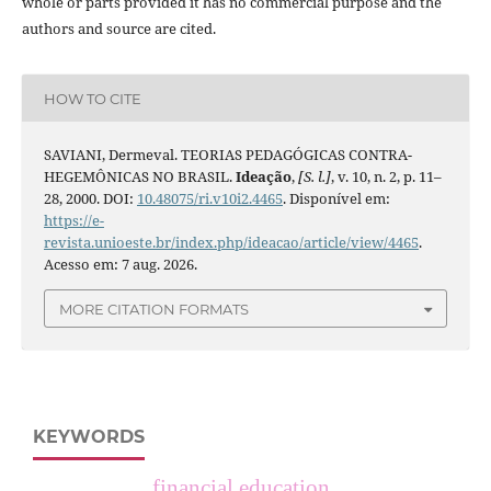
whole or parts provided it has no commercial purpose and the
authors and source are cited.
HOW TO CITE
SAVIANI, Dermeval. TEORIAS PEDAGÓGICAS CONTRA-
HEGEMÔNICAS NO BRASIL.
Ideação
,
[S. l.]
, v. 10, n. 2, p. 11–
28, 2000. DOI:
10.48075/ri.v10i2.4465
. Disponível em:
https://e-
revista.unioeste.br/index.php/ideacao/article/view/4465
.
Acesso em: 7 aug. 2026.
MORE CITATION FORMATS
KEYWORDS
financial education