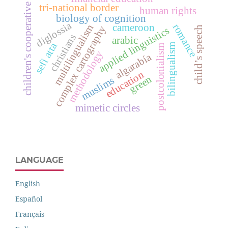
children's cooperative
tri-national border
human rights
biology of cognition
diglossia
romance
cameroon
multilingualism
complex cartography
child’s speech
applied linguistics
christians
arabic
sefi atta
bilingualism
postcolonialism
methodology
algarabía
education
green
muslims
mimetic circles
LANGUAGE
English
Español
Français