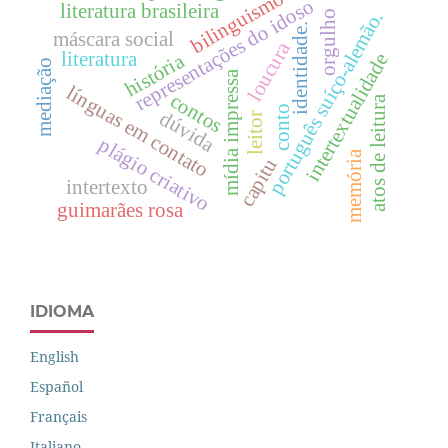
bilinguismo
representações do idoso
literatura brasileira
português suíço-alemão.
orgulho
identidade.
máscara social
loucura
literatura
história
intertextualidade
mediação
mídia impressa
línguas em contato
contos
atos de leitura
conto
dúvida
leitor
plágio criativo
memória
capitu
intertexto
guimarães rosa
IDIOMA
English
Español
Français
Italiano