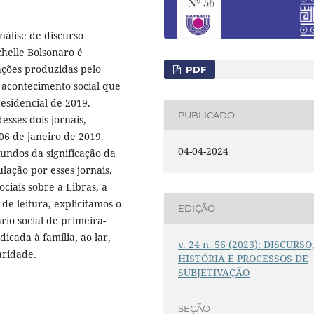
nálise de discurso
chelle Bolsonaro é
lações produzidas pelo
PDF
o acontecimento social que
esidencial de 2019.
PUBLICADO
esses dois jornais,
 06 de janeiro de 2019.
04-04-2024
undos da significação da
lação por esses jornais,
ciais sobre a Libras, a
 de leitura, explicitamos o
EDIÇÃO
io social de primeira-
cada à família, ao lar,
v. 24 n. 56 (2023): DISCURSO
aridade.
HISTÓRIA E PROCESSOS DE
SUBJETIVAÇÃO
SEÇÃO