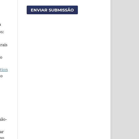
ENVIAR SUBMISSÃO
a
s:
rais
ho
tion
do
não-
car
omo