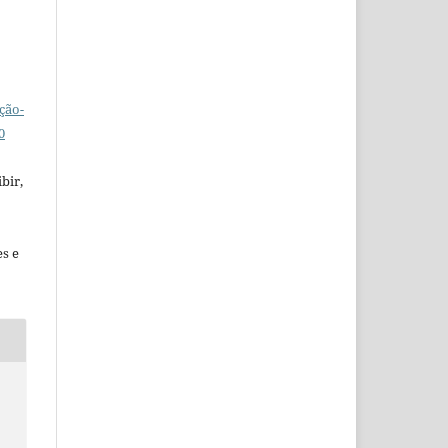
ção-
0
bir,
es e