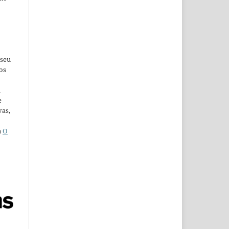
 seu
os
u
e
vas,
a
O