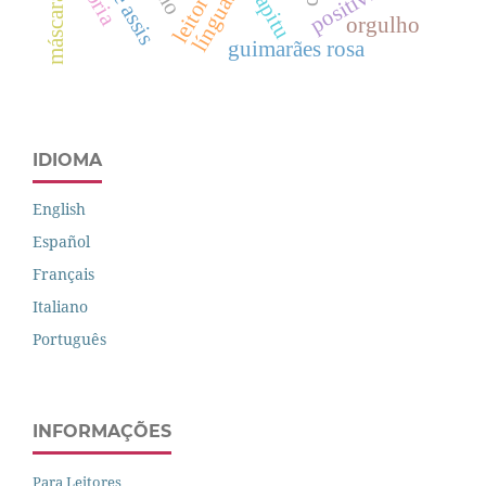
capitu
leitor
orgulho
guimarães rosa
IDIOMA
English
Español
Français
Italiano
Português
INFORMAÇÕES
Para Leitores