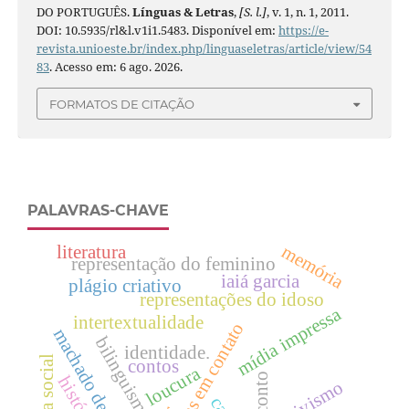
DO PORTUGUÊS.
Línguas & Letras
,
[S. l.]
, v. 1, n. 1, 2011.
DOI: 10.5935/rl&l.v1i1.5483. Disponível em:
https://e-
revista.unioeste.br/index.php/linguaseletras/article/view/54
83
. Acesso em: 6 ago. 2026.
FORMATOS DE CITAÇÃO
PALAVRAS-CHAVE
memória
literatura
representação do feminino
iaiá garcia
plágio criativo
representações do idoso
mídia impressa
intertextualidade
línguas em contato
machado de assis
bilinguismo
identidade.
máscara social
contos
loucura
conto
história
positivismo