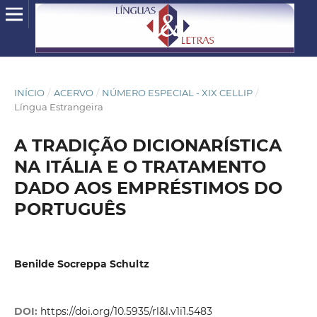
INÍCIO
/
ACERVO
/
NÚMERO ESPECIAL - XIX CELLIP
/
Língua Estrangeira
A TRADIÇÃO DICIONARÍSTICA
NA ITÁLIA E O TRATAMENTO
DADO AOS EMPRÉSTIMOS DO
PORTUGUÊS
Benilde Socreppa Schultz
DOI:
https://doi.org/10.5935/rl&l.v1i1.5483