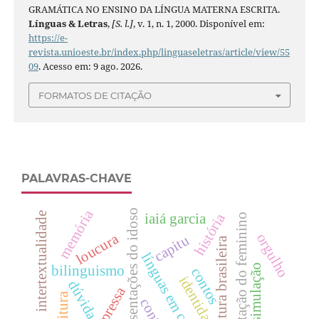
GRAMÁTICA NO ENSINO DA LÍNGUA MATERNA ESCRITA.
Línguas & Letras
,
[S. l.]
, v. 1, n. 1, 2000. Disponível em:
https://e-
revista.unioeste.br/index.php/linguaseletras/article/view/55
09
. Acesso em: 9 ago. 2026.
FORMATOS DE CITAÇÃO
PALAVRAS-CHAVE
memória
representações do idoso
intertextualidade
história
iaiá garcia
representação do feminino
loucura
orgulho
capitu
literatura brasileira
línguas em contato
dissimulação
bilinguismo
contos
identidade.
dúvida
conto