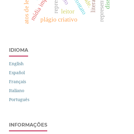
mídia impressa
atos de leitura
leitor
plágio criativo
IDIOMA
English
Español
Français
Italiano
Português
INFORMAÇÕES