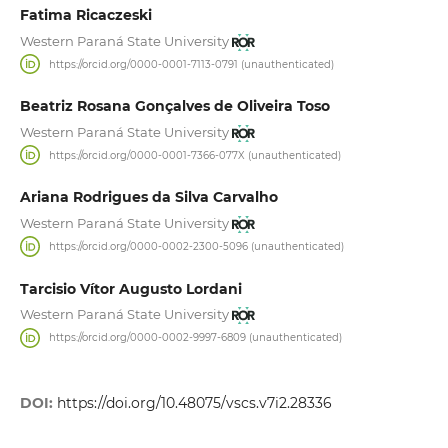
Fatima Ricaczeski
Western Paraná State University
https://orcid.org/0000-0001-7113-0791 (unauthenticated)
Beatriz Rosana Gonçalves de Oliveira Toso
Western Paraná State University
https://orcid.org/0000-0001-7366-077X (unauthenticated)
Ariana Rodrigues da Silva Carvalho
Western Paraná State University
https://orcid.org/0000-0002-2300-5096 (unauthenticated)
Tarcisio Vítor Augusto Lordani
Western Paraná State University
https://orcid.org/0000-0002-9997-6809 (unauthenticated)
DOI:
https://doi.org/10.48075/vscs.v7i2.28336