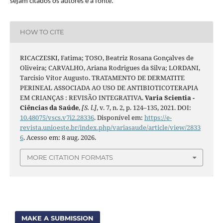
sejam citados os autores e a fonte.
HOW TO CITE
RICACZESKI, Fatima; TOSO, Beatriz Rosana Gonçalves de
Oliveira; CARVALHO, Ariana Rodrigues da Silva; LORDANI,
Tarcisio Vítor Augusto. TRATAMENTO DE DERMATITE
PERINEAL ASSOCIADA AO USO DE ANTIBIOTICOTERAPIA
EM CRIANÇAS : REVISÃO INTEGRATIVA.
Varia Scientia -
Ciências da Saúde
,
[S. l.]
, v. 7, n. 2, p. 124–135, 2021. DOI:
10.48075/vscs.v7i2.28336
. Disponível em:
https://e-
revista.unioeste.br/index.php/variasaude/article/view/2833
6
. Acesso em: 8 aug. 2026.
MORE CITATION FORMATS
MAKE A SUBMISSION