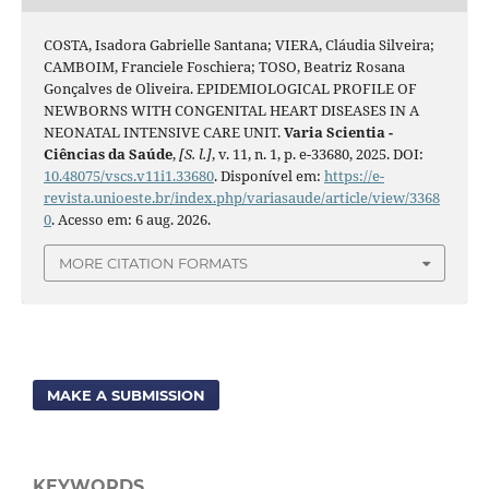
COSTA, Isadora Gabrielle Santana; VIERA, Cláudia Silveira;
CAMBOIM, Franciele Foschiera; TOSO, Beatriz Rosana
Gonçalves de Oliveira. EPIDEMIOLOGICAL PROFILE OF
NEWBORNS WITH CONGENITAL HEART DISEASES IN A
NEONATAL INTENSIVE CARE UNIT.
Varia Scientia -
Ciências da Saúde
,
[S. l.]
, v. 11, n. 1, p. e-33680, 2025. DOI:
10.48075/vscs.v11i1.33680
. Disponível em:
https://e-
revista.unioeste.br/index.php/variasaude/article/view/3368
0
. Acesso em: 6 aug. 2026.
MORE CITATION FORMATS
MAKE A SUBMISSION
KEYWORDS