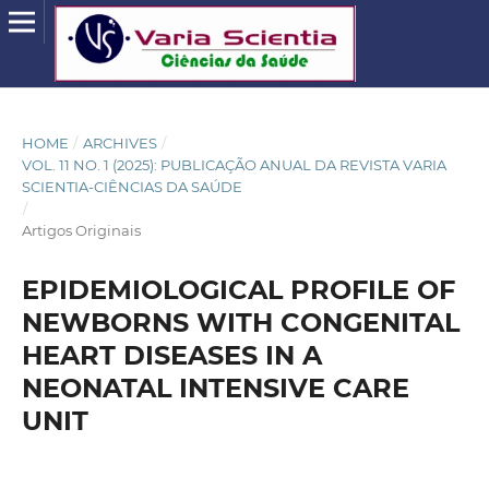
HOME
/
ARCHIVES
/
VOL. 11 NO. 1 (2025): PUBLICAÇÃO ANUAL DA REVISTA VARIA
SCIENTIA-CIÊNCIAS DA SAÚDE
/
Artigos Originais
EPIDEMIOLOGICAL PROFILE OF
NEWBORNS WITH CONGENITAL
HEART DISEASES IN A
NEONATAL INTENSIVE CARE
UNIT