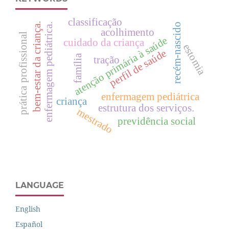
classificação
bem-estar da criança.
enfermagem pediátrica.
recém-nascido
acolhimento
prática profissional
atenção primária à saúde
cuidado da criança
estomia
perfil de saúde
família
tração
enfermagem pediátrica
criança
estrutura dos serviços.
mestrado
previdência social
LANGUAGE
English
Español