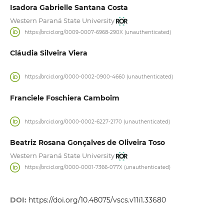
Isadora Gabrielle Santana Costa
Western Paraná State University
https://orcid.org/0009-0007-6968-290X (unauthenticated)
Cláudia Silveira Viera
https://orcid.org/0000-0002-0900-4660 (unauthenticated)
Franciele Foschiera Camboim
https://orcid.org/0000-0002-6227-2170 (unauthenticated)
Beatriz Rosana Gonçalves de Oliveira Toso
Western Paraná State University
https://orcid.org/0000-0001-7366-077X (unauthenticated)
DOI:
https://doi.org/10.48075/vscs.v11i1.33680