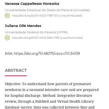
Vanessa Cappellesso Horewicz
Universidade Estadual do Oeste do Paraná (Unioeste).
https://orcid.org/0000-0002-1798-7214 (unauthenticated)
Juliana Ollé Mendes
Universidade Federal do Paraná (UFPR).
https://orcid.org/0000-0002-5684-7185 (unauthenticated)
DOI:
https://doi.org/10.48075/vscs.v11i1.34109
ABSTRACT
Objective: To understand how parents of premature
newborns in a neonatal intensive care unit are prepared
for hospital discharge. Method: Integrative literature
review, through a PubMed and Virtual Health Library
database survey. Data was collected between May and