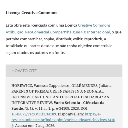
Licença Creative Commons
Esta obra está licenciada com uma Licença
Creative Commons
Atribuição-NãoComercial-CompartilhaIgual 4.0 Internacional
, o que
permite compartilhar, copiar, distribuir, exibir, reproduzir, a
totalidade ou partes desde que não tenha objetivo comercial e
sejam citados os autores e a fonte.
HOW TO CITE
HOREWICZ, Vanessa Cappellesso; OLLÉ MENDES, Juliana.
PARENTS OF PREMATURE INFANTS IN A NEONATAL
INTENSIVE CARE UNIT AND HOSPITAL DISCHARGE: AN
INTEGRATIVE REVIEW.
Varia Scientia - Ciências da
Saúde
,
[S. l.]
, v. 11, n. 1, p. e-34109, 2025. DOI:
10.48075/vscs.v11i1.34109
. Disponível em:
https://e-
revista.unioeste.br/index.php/variasaude/article/view/3410
9
. Acesso em: 7 aug. 2026.