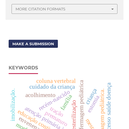
MORE CITATION FORMATS
MAKE A SUBMISSION
KEYWORDS
coluna vertebral
enfermagem pediátrica
processo saúde doença
cuidado da criança
criança
recém-nascido
imobilização.
enfermagem pediátrica.
acolhimento
família
estomia
esterilização
atenção primária à saúde
tração
educação continuada
prematuro
envenenamento
mestrado