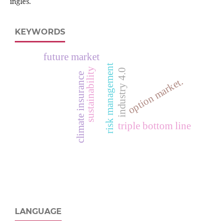
inglês.
KEYWORDS
future market
risk management
sustainability
industry 4.0
climate insurance
option market.
triple bottom line
LANGUAGE