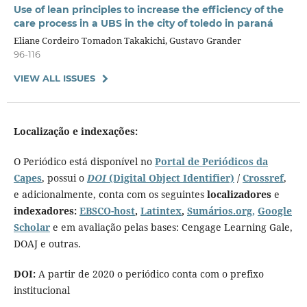
Use of lean principles to increase the efficiency of the
care process in a UBS in the city of toledo in paraná
Eliane Cordeiro Tomadon Takakichi, Gustavo Grander
96-116
VIEW ALL ISSUES
Localização e indexações:
O Periódico está disponível no
Portal de Periódicos da
Capes
, possui o
DOI
(Digital Object Identifier)
/
Crossref
,
e adicionalmente, conta com os seguintes
localizadores
e
indexadores:
EBSCO-host
,
Latintex
,
Sumários.org,
Google
Scholar
e em avaliação pelas bases: Cengage Learning Gale,
DOAJ e outras.
DOI:
A partir de 2020 o periódico conta com o prefixo
institucional