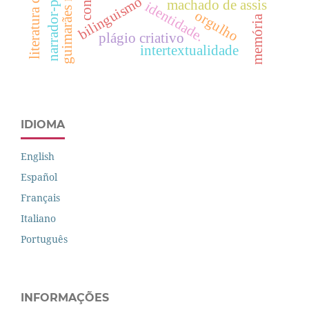
guimarães rosa
conto
bilinguismo
machado de assis
identidade.
orgulho
memória
plágio criativo
intertextualidade
IDIOMA
English
Español
Français
Italiano
Português
INFORMAÇÕES