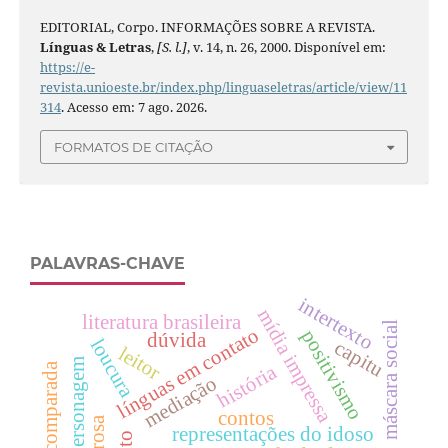
EDITORIAL, Corpo. INFORMAÇÕES SOBRE A REVISTA.
Línguas & Letras
,
[S. l.]
, v. 14, n. 26, 2000. Disponível em:
https://e-
revista.unioeste.br/index.php/linguaseletras/article/view/11
314
. Acesso em: 7 ago. 2026.
FORMATOS DE CITAÇÃO
PALAVRAS-CHAVE
intertexto
mídia impressa
literatura brasileira
máscara social
línguas em contato
positivismo
dúvida
loucura
capitu
leitor
narrador-personagem
história
literatura comparada
mediação
contos
representações do idoso