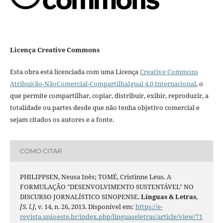
Licença Creative Commons
Esta obra está licenciada com uma Licença
Creative Commons
Atribuição-NãoComercial-CompartilhaIgual 4.0 Internacional
, o
que permite compartilhar, copiar, distribuir, exibir, reproduzir, a
totalidade ou partes desde que não tenha objetivo comercial e
sejam citados os autores e a fonte.
COMO CITAR
PHILIPPSEN, Neusa Inês; TOMÉ, Cristinne Leus. A
FORMULAÇÃO "DESENVOLVIMENTO SUSTENTÁVEL" NO
DISCURSO JORNALÍSTICO SINOPENSE.
Línguas & Letras
,
[S. l.]
, v. 14, n. 26, 2013. Disponível em:
https://e-
revista.unioeste.br/index.php/linguaseletras/article/view/71