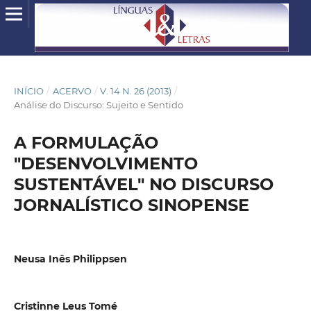
INÍCIO
/
ACERVO
/
V. 14 N. 26 (2013)
/
Análise do Discurso: Sujeito e Sentido
A FORMULAÇÃO
"DESENVOLVIMENTO
SUSTENTÁVEL" NO DISCURSO
JORNALÍSTICO SINOPENSE
Neusa Inês Philippsen
Cristinne Leus Tomé