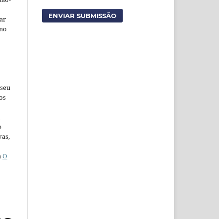
ENVIAR SUBMISSÃO
car
omo
 seu
os
u
e
vas,
a
O