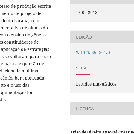
ocesso de produção escrita
16-09-2013
imento de projeto de
ado do Paraná, cujo
gumentativa de alunos do
cou o ensino do gênero
EDIÇÃO
os constituidores de
aplicação de estratégias
v. 14 n. 26 (2013)
s se voltaram para o uso
 e para a expansão de
SEÇÃO
selecionada a última
ução foi bem pontuada.
Estudos Linguísticos
sto e o uso das
rgumentação foi
xto.
LICENÇA
Aviso de Direito Autoral Creativ