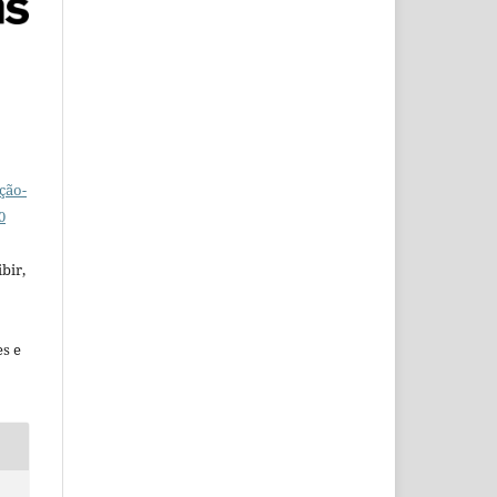
ção-
0
bir,
es e