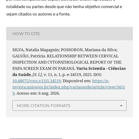
totalidade ou partes desde que não tenha objetivo comercial e
sejam citados os autores e a fonte.
HOW TO CITE
SILVA, Natalia Magagnin; POSSOBON, Mariana da Silva;
GALVÃO, Patrícia. RELATIONSHIP BETWEEN CERVICAL
INSPECTION AND CYTOPATHOLOGICAL REPORT OF THE
PAPA SCREEN EXAM IN PARANÁ.
Varia Scientia - Ciências
da Saúde
,
[S. l.]
, v. 11, n. 1, p. e-34519, 2025. DOI:
10.48075/vscs.v11i1.34519
. Disponível em:
https://e-
revista.unioeste.br/index.php/variasaude/article/view/3451
9
. Acesso em: 6 aug. 2026.
MORE CITATION FORMATS