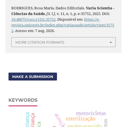
RODRIGUES, Rosa Maria. Dados Editoriais.
Varia Scientia -
Ciências da Saúde
,
[S. l.]
, v. 11, n. 1, p. e-35752, 2025. DOI:
10.48075/vscs.v11i1.35752
. Disponível em:
https://e-
revista.unioeste.br/index.php/variasaude/article/view/3575
2
. Acesso em: 7 aug. 2026.
MORE CITATION FORMATS
MAKE A SUBMISSION
KEYWORDS
motocicletas
esterilização
recém-nascido