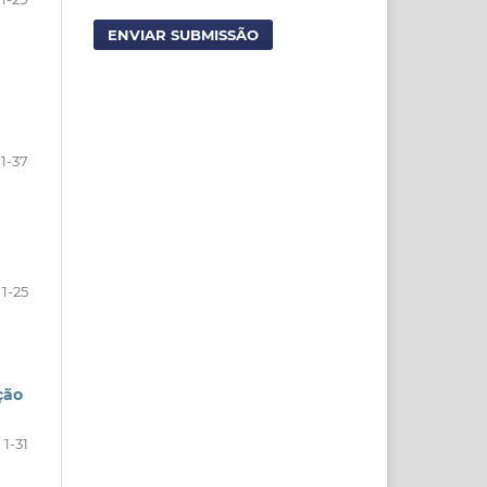
ENVIAR SUBMISSÃO
1-37
1-25
ção
1-31