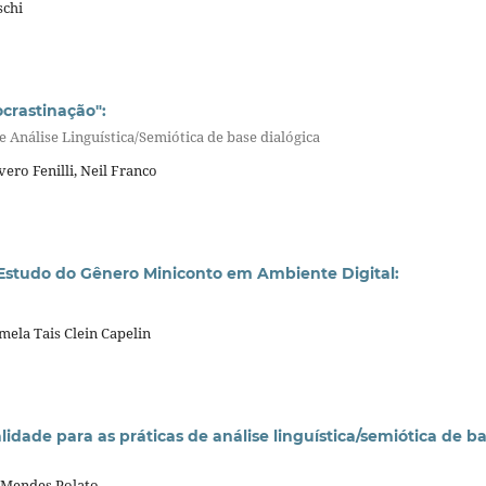
schi
crastinação":
 Análise Linguística/Semiótica de base dialógica
ero Fenilli, Neil Franco
o Estudo do Gênero Miniconto em Ambiente Digital:
mela Tais Clein Capelin
idade para as práticas de análise linguística/semiótica de b
a Mendes Polato