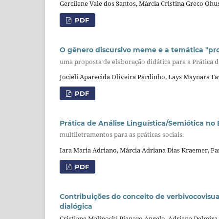
Gercilene Vale dos Santos, Márcia Cristina Greco Ohu
PDF
O gênero discursivo meme e a temática "pro
uma proposta de elaboração didática para a Prática de
Jocieli Aparecida Oliveira Pardinho, Lays Maynara Fav
PDF
Prática de Análise Linguística/Semiótica n
multiletramentos para as práticas sociais.
Iara Maria Adriano, Márcia Adriana Dias Kraemer, Pa
PDF
Contribuições do conceito de verbivocovisual
dialógica
Cristiane Malinoski Pianaro Angelo, Adriana Delmir