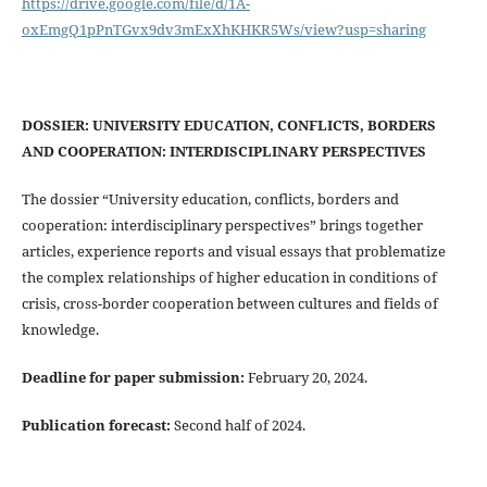
https://drive.google.com/file/d/1A-
oxEmgQ1pPnTGvx9dv3mExXhKHKR5Ws/view?usp=sharing
DOSSIER: UNIVERSITY EDUCATION, CONFLICTS, BORDERS
AND COOPERATION: INTERDISCIPLINARY PERSPECTIVES
The dossier “University education, conflicts, borders and
cooperation: interdisciplinary perspectives” brings together
articles, experience reports and visual essays that problematize
the complex relationships of higher education in conditions of
crisis, cross-border cooperation between cultures and fields of
knowledge.
Deadline for paper submission:
February 20, 2024.
Publication forecast:
Second half of 2024.