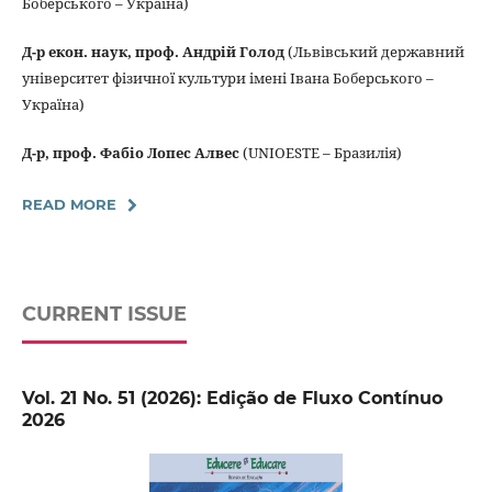
Боберського – Україна)
Д-р екон. наук, проф. Андрій Голод
(Львівський державний
університет фізичної культури імені Івана Боберського –
Україна)
Д-р, проф. Фабіо Лопес Алвес
(UNIOESTE – Бразилія)
READ MORE
CURRENT ISSUE
Vol. 21 No. 51 (2026): Edição de Fluxo Contínuo
2026