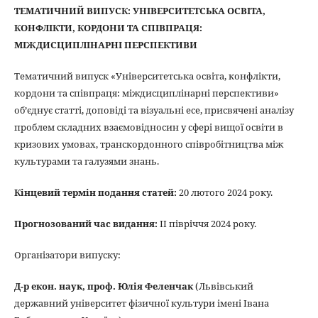
ТЕМАТИЧНИЙ ВИПУСК: УНІВЕРСИТЕТСЬКА ОСВІТА,
КОНФЛІКТИ, КОРДОНИ ТА СПІВПРАЦЯ:
МІЖДИСЦИПЛІНАРНІ ПЕРСПЕКТИВИ
Тематичний випуск «Університетська освіта, конфлікти,
кордони та співпраця: міждисциплінарні перспективи»
об’єднує статті, доповіді та візуальні есе, присвячені аналізу
проблем складних взаємовідносин у сфері вищої освіти в
кризових умовах, транскордонного співробітництва між
культурами та галузями знань.
Кінцевий термін подання статей:
20 лютого 2024 року.
Прогнозований час видання:
ІІ півріччя 2024 року.
Організатори випуску:
Д-р екон. наук, проф. Юлія Феленчак
(Львівський
державний університет фізичної культури імені Івана