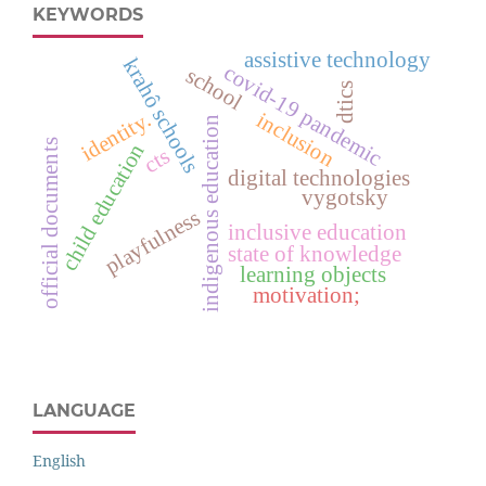
KEYWORDS
assistive technology
krahô schools
covid-19 pandemic
school
dtics
identity.
inclusion
indigenous education
official documents
child education
cts
digital technologies
vygotsky
playfulness
inclusive education
state of knowledge
learning objects
motivation;
LANGUAGE
English